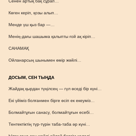
Сенен артық бақ сұрап…
Көген керіп, қозы алып…
Менде үш қыз бар —…
Менің-дағы шашыма қалыпты ғой ақ кіріп…
САНАМАҚ
Ойланарсың шынымен өмір жәйлі…
ДОСЫМ, СЕН ТЫҢДА
Жайдақ қырдан түңілсең — гүл өседі бір күні…
Екі үйіміз болғанмен бірге өсіп ек екеуміз…
Болмайтұғын санасу, болмайтұғын есебі…
Тентектіктің түр-түрін таба-таба әр күні…