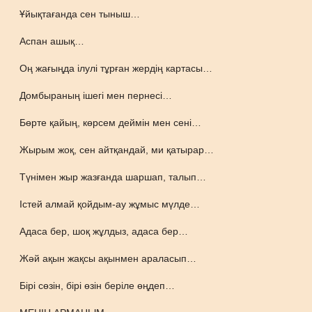
Ұйықтағанда сен тыныш…
Аспан ашық…
Оң жағыңда ілулі тұрған жердің картасы…
Домбыраның ішегі мен пернесі…
Бөрте қайың, көрсем деймін мен сені…
Жырым жоқ, сен айтқандай, ми қатырар…
Түнімен жыр жазғанда шаршап, талып…
Істей алмай қойдым-ау жұмыс мүлде…
Адаса бер, шоқ жұлдыз, адаса бер…
Жәй ақын жақсы ақынмен араласып…
Бірі сөзін, бірі өзін беріле өңдеп…