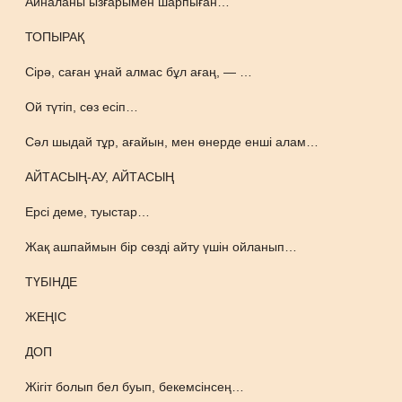
Айналаны ызғарымен шарпыған…
ТОПЫРАҚ
Сірә, саған ұнай алмас бұл ағаң, — …
Ой түтіп, сөз есіп…
Сәл шыдай тұр, ағайын, мен өнерде енші алам…
АЙТАСЫҢ-АУ, АЙТАСЫҢ
Ерсі деме, туыстар…
Жақ ашпаймын бір сөзді айту үшін ойланып…
ТҮБІНДЕ
ЖЕҢІС
ДОП
Жігіт болып бел буып, бекемсінсең…