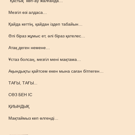
"Қастық" көп-ау жалғанда…
Мезгіл өзі алдаса…
Қайда кеттің, қайдан іздеп табайын…
Әлі біраз жұмыс ет, әлі біраз қателес…
Атақ деген немене…
Ұстаз болсаң, мезгіл мені мақтама…
Ақындықты қайтсем екен мына саған бітпеген…
ТАҒЫ, ТАҒЫ...
СӨЗ БЕН ІС
ҚИЫНДЫҚ
Мақтаймыз кеп өлгенді…