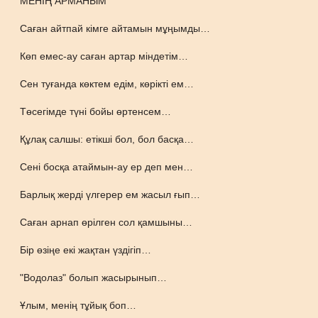
МЕНІҢ АРМАНЫМ
Саған айтпай кімге айтамын мұңымды…
Көп емес-ау саған артар міндетім…
Сен туғанда көктем едім, көрікті ем…
Төсегімде түні бойы өртенсем…
Құлақ салшы: етікші бол, бол басқа…
Сені босқа атаймын-ау ер деп мен…
Барлық жерді үлгерер ем жасыл ғып…
Саған арнап өрілген сол қамшыны…
Бір өзіңе екі жақтан үздігіп…
"Водолаз" болып жасырынып…
Ұлым, менің тұйық боп…