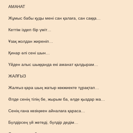
АМАНАТ
Жұмыс бабы қуды мені сан қалаға, сан саққа…
Кеттім іздеп бір үміт…
Ұзақ жолдан жиреніп…
Қинар әлі сені шын…
Үйден алыс шыққанда екі аманат қалдырам…
ЖАЛҒЫЗ
Жалғыз қара шың жатыр көкжиекте тұрақтап…
Әлде сенің тілің бе, жырым ба, әлде қыздар ма…
Сенің ғана көзіңмен айналаға қараса…
Бүлдірсең үй жетеді, бүлдір дедім…