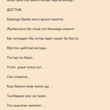
Ылғи ғана сен жәйлі ойлай бергім келеді…
ДОСТЫҚ
Бірімізді біріміз жата қалып кеміттік…
Жұлмаласа бір сиыр гүл-бағымды мәуелі…
Бір пәтерден бір пәтер іздеп көшіп біз баста…
Өрістен қайтпай жатады…
Тастар ең бәрін...
Үгіліп, ұшып өлең-гүл…
Сан олақтық…
Күш берген өмір маған да…
Тынбадым мен ақ таңға…
Тез ашылған көктемгі…