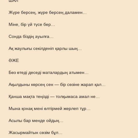
ШАЛ
Жүре берсең, жүре берсең даламен…
Міне, бір үй түсе бер…
Сонда біздің ауылға…
Ақ жаулығы секілденіп қарлы шың…
ӘЖЕ
Бөз өтеді деседі маталардың атымен…
Ақылдыны көрсең сен — бір сөзіне жарап қал…
Қанша мақта теңізді — толқымаса амал не…
Мына қонақ мені өлтірмей жерлеп тұр…
Асылы бар менде ойдың…
Жасырмайтын сөзім бұл…