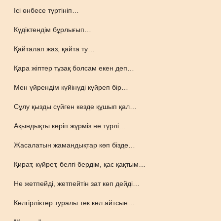
Ісі өнбесе түртініп…
Күдіктендім бұрлығып…
Қайталап жаз, қайта ту…
Қара жіптер тұзақ болсам екен деп…
Мен үйрендім күйінуді күйреп бір…
Сұлу қызды сүйген кезде құшып қал…
Ақындықты көріп жүрміз не түрлі…
Жасалатын жамандықтар көп бізде…
Қират, күйрет, белгі бердім, қас қақтым…
Не жетпейді, жетпейтін зат көп дейді…
Көлгірліктер туралы тек көл айтсын…