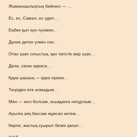
Жаманшылықтың бейнесі — …
Ес, ес, Самал, ес үдеп…
Еңбек қып күн-түнімен…
Дүние деген үлкен сөз…
Отан үшін соғыстық, қан төгістік жер үшін…
Дала, саған қараса…
Қара шашың — қара орман…
Теңізден өте алмадым…
Мен — жол болсам, асыққанға неғұрлым…
Ауылға аяқ бассам жұмсап кетем…
Көрпе, жастық суырып безек қағып…