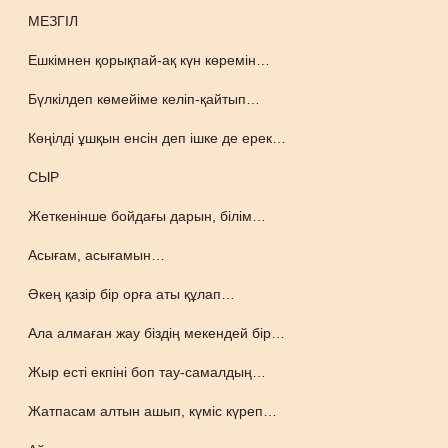
МЕЗГІЛ
Ешкімнен қорықпай-ақ күн көремін…
Бүлкілдеп көмейіме келіп-қайтып…
Көңілді ұшқын енсін деп ішке де ерек…
СЫР
Жеткенінше бойдағы дарын, білім…
Асығам, асығамын…
Әкең қазір бір орға аты құлап…
Ала алмаған жау біздің мекендей бір…
Жыр есті екпіні боп тау-самалдың…
Жатпасам алтын ашып, күміс күреп…