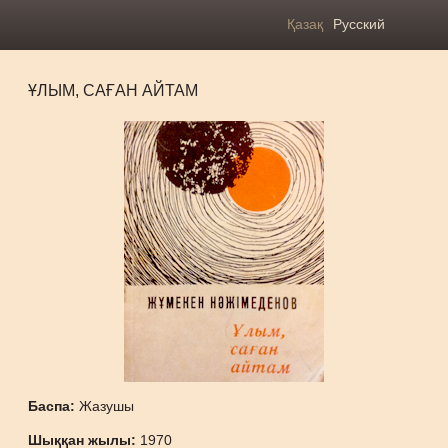
Қазақ
Русский
ҰЛЫМ, САҒАН АЙТАМ
Баспа:
Жазушы
Шыққан жылы:
1970