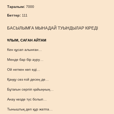
Таралым:
7000
Беттер:
111
БАСЫЛЫМҒА МЫНАДАЙ ТУЫНДЫЛАР КІРЕДІ
ҰЛЫМ, САҒАН АЙТАМ
Кен құсап алынған…
Менде бар бір ауру…
Ой неткен көп еді…
Қаңқу сөз ғой десең де…
Бұтағын серпіп қайыңның…
Анау кезде түс болып…
Тыныштық деп құр жатпа…