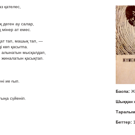
аз қателес,
қ деген ау салар,
қ мінер ат емес.
қат тап, машық тап, —
і көп қасытпа.
р алынатын мысқалдап,
 жиналатын қасықтап.
ні ие ғып.
Баспа:
Ж
ғыңа сүйеніп.
Шыққан
Таралы
Беттер: