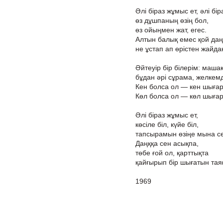
Әлі біраз жұмыс ет, әлі бір
өз дұшпаның өзің бол,
өз ойыңмен жат, егес.
Алтын балық емес қой даң
не ұстап ап өрістен жайда
Әйтеуір бір білерім: маша
бұдан әрі сұрама, желкемд
Кен болса ол — кен шыға
Көл болса ол — көл шығар
Әлі біраз жұмыс ет,
көсіле біл, күйе біл,
тапсырамын өзіңе мына се
Даңққа сен асықпа,
төбе ғой ол, қарттықта
қайғырып бір шығатын тая
1969