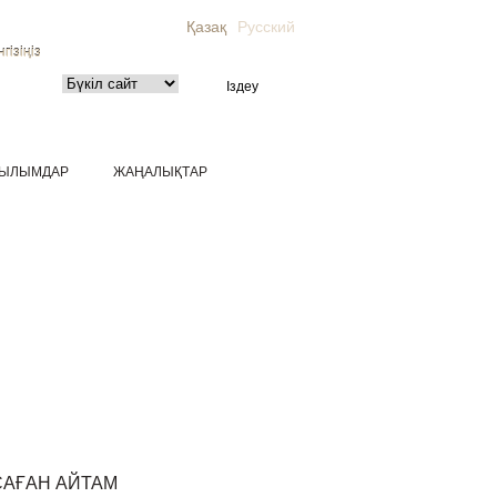
Қазақ
Русский
гізіңіз
ЫЛЫМДАР
ЖАҢАЛЫҚТАР
САҒАН АЙТАМ