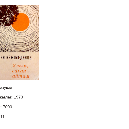
азушы
 жылы:
1970
м:
7000
111