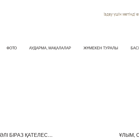
Іздеу үшін мәтінді ен
ФОТО
АУДАРМА, МАҚАЛАЛАР
ЖҰМЕКЕН ТУРАЛЫ
БАС
 ӘЛІ БІРАЗ ҚАТЕЛЕС…
ҰЛЫМ, 