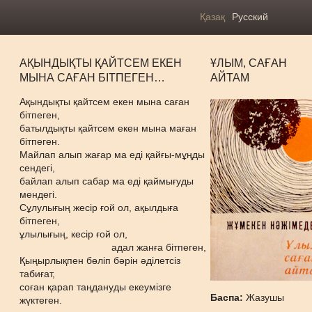
Қазақ
Русский
АҚЫНДЫҚТЫ ҚАЙТСЕМ ЕКЕН
ҰЛЫМ, САҒАН
МЫНА САҒАН БІТПЕГЕН…
АЙТАМ
Ақындықты қайтсем екен мына саған
бітпеген,
батылдықты қайтсем екен мына маған
бітпеген.
Майлап алып жағар ма еді қайғы-мұңды
сендегі,
байлап алып сабар ма еді қаймығуды
мендегі.
Сұлулығың жесір ғой ол, ақылдыға
бітпеген,
ұлылығың, кесір ғой ол,
адал жанға бітпеген,
Қыңырлықпен бөліп бәрін әділетсіз
табиғат,
соған қарап таңдануды екеумізге
Баспа:
Жазушы
жүктеген.