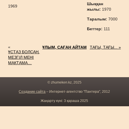
Шыққан
1969
жылы:
1970
Таралым:
7000
Беттер:
111
«
ҰЛЫМ, САҒАН АЙТАМ
ТАҒЫ, ТАҒЫ... »
ҰСТАЗ БОЛСАҢ,
МЕЗГІЛ МЕНІ
МАҚТАМА…
© zhumeken.kz, 2025
Создание сайта
– Интернет-агентство "Пантера", 2012
Жаңарту күні: 3 қараша 2025