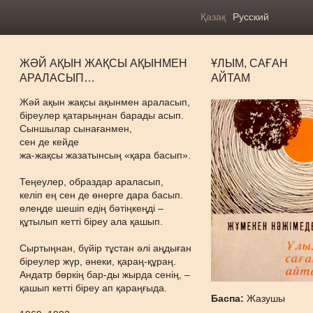
Қазақ
Русский
ЖӘЙ АҚЫН ЖАҚСЫ АҚЫНМЕН
ҰЛЫМ, САҒАН
АРАЛАСЫП…
АЙТАМ
Жәй ақын жақсы ақынмен араласып,
біреулер қатарыңнан барады асып.
Сыншылар сынағанмен,
сен де кейде
жа-жақсы жазатынсың «қара басып».
Теңеулер, образдар араласып,
келіп ең сен де өнерге дара басып.
өлеңде шешіп едің бәтіңкеңді –
құтылып кетті біреу ала қашып.
Сыртыңнан, бүйір тұстан әлі аңдыған
біреулер жүр, әнеки, қараң-құраң.
Андатр бөркің бар-ды жырда сенің, –
қашып кетті біреу ап қараңғыда.
Баспа:
Жазушы