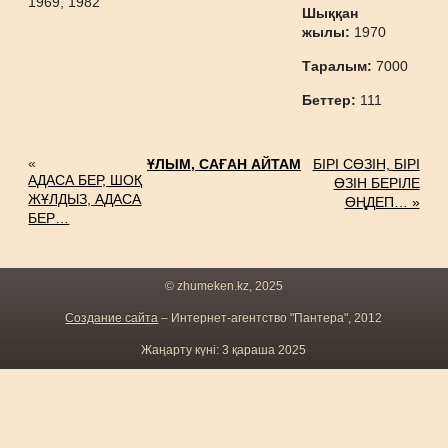
1969, 1982
Шыққан
жылы:
1970
Таралым:
7000
Беттер:
111
«
ҰЛЫМ, САҒАН АЙТАМ
БІРІ СӨЗІН, БІРІ
АДАСА БЕР, ШОҚ
ӨЗІН БЕРІЛЕ
ЖҰЛДЫЗ, АДАСА
ӨҢДЕП… »
БЕР…
© zhumeken.kz, 2025
Создание сайта
– Интернет-агентство "Пантера", 2012
Жаңарту күні: 3 қараша 2025