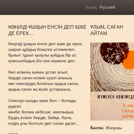
Қазақ
Русский
КӨҢІЛДІ ҰШҚЫН ЕНСІН ДЕП ІШКЕ
ҰЛЫМ, САҒАН
ДЕ ЕРЕК…
АЙТАМ
Көңілді ұшқын енсін деп ішке де ерек,
шарап құйдық бокалға үстемелеп.
Қызып тұрып қызулы қойдық бір ат,
қомсынбадық біз сені кішкене деп.
Көп есімнің ішінен ұстап алып,
бердік саған есімін күшті ағаның:
көк семсердің болатын қидық саған,
қидық саған ақ жүзін ұстараның.
Семсер-сынды ерке бол – болады
рұқсат,
көнбіс болма кебісше, жаялықша.
Ердің есімін бердік, байқа, бала,
елдің ұлы болсын деп соған ұқсап...
Баспа:
Жазушы