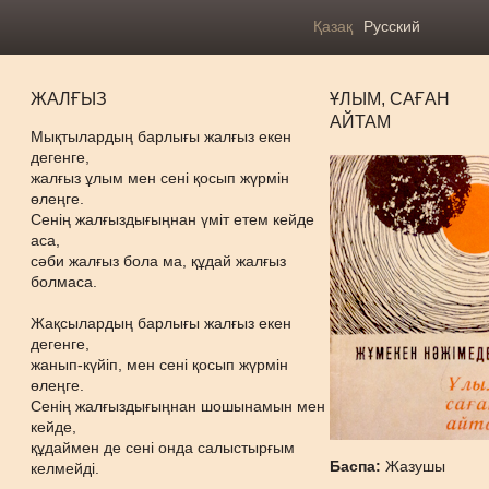
Қазақ
Русский
ЖАЛҒЫЗ
ҰЛЫМ, САҒАН
АЙТАМ
Мықтылардың барлығы жалғыз екен
дегенге,
жалғыз ұлым мен сені қосып жүрмін
өлеңге.
Сенің жалғыздығыңнан үміт етем кейде
аса,
сәби жалғыз бола ма, құдай жалғыз
болмаса.
Жақсылардың барлығы жалғыз екен
дегенге,
жанып-күйіп, мен сені қосып жүрмін
өлеңге.
Сенің жалғыздығыңнан шошынамын мен
кейде,
құдаймен де сені онда салыстырғым
Баспа:
Жазушы
келмейді.