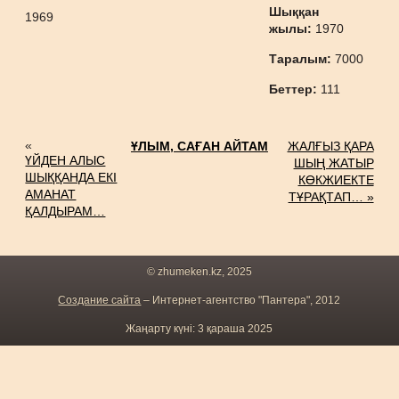
Шыққан
1969
жылы:
1970
Таралым:
7000
Беттер:
111
«
ҰЛЫМ, САҒАН АЙТАМ
ЖАЛҒЫЗ ҚАРА
ҮЙДЕН АЛЫС
ШЫҢ ЖАТЫР
ШЫҚҚАНДА ЕКІ
КӨКЖИЕКТЕ
АМАНАТ
ТҰРАҚТАП… »
ҚАЛДЫРАМ…
© zhumeken.kz, 2025
Создание сайта
– Интернет-агентство "Пантера", 2012
Жаңарту күні: 3 қараша 2025