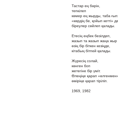
Тастар ең бәрін,
тепкілеп
көмер ең жырды, таба ғып
«көрдің бе, қойып кетті» д
біреулер сөйлеп қалады.
Етесің еңбек безілдеп,
жазып та жазып жаңа жыр
өзің бір біткен кезіңде,
кітабың бітпей қалады.
Жүресің солай,
көнген боп
жетегіне бір үміт.
Өлеңіңе қарап «өлгенмен»
өміріңе қарап тіріліп.
1969, 1982