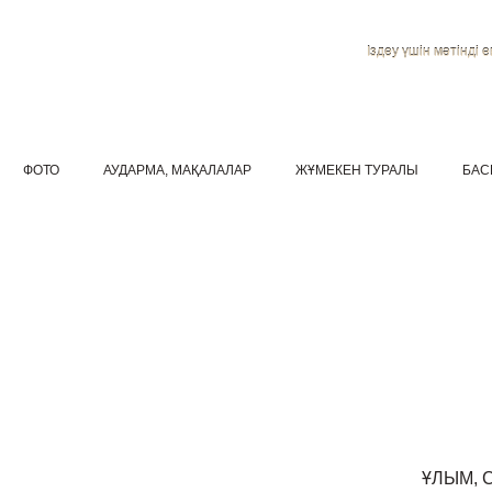
Іздеу үшін мәтінді ен
ФОТО
АУДАРМА, МАҚАЛАЛАР
ЖҰМЕКЕН ТУРАЛЫ
БАС
ҰЛЫМ, 