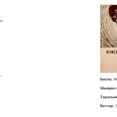
:
еп
,
Баспа:
Ж
Шыққан
Таралы
Беттер: