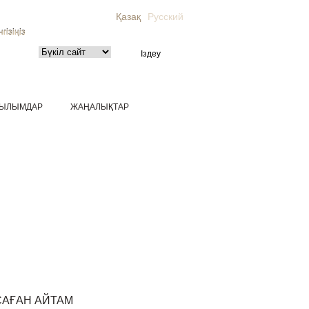
Қазақ
Русский
гізіңіз
ЫЛЫМДАР
ЖАҢАЛЫҚТАР
САҒАН АЙТАМ