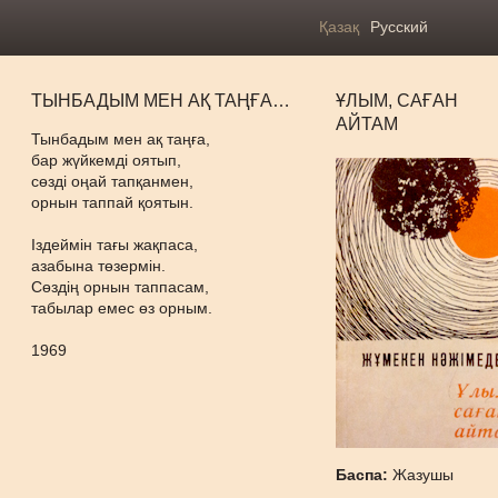
Қазақ
Русский
ТЫНБАДЫМ МЕН АҚ ТАҢҒА…
ҰЛЫМ, САҒАН
АЙТАМ
Тынбадым мен ақ таңға,
бар жүйкемді оятып,
сөзді оңай тапқанмен,
орнын таппай қоятын.
Іздеймін тағы жақпаса,
азабына төзермін.
Сөздің орнын таппасам,
табылар емес өз орным.
1969
Баспа:
Жазушы