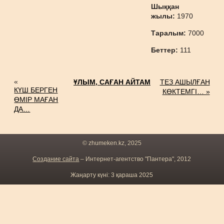
Шыққан
жылы:
1970
Таралым:
7000
Беттер:
111
«
ҰЛЫМ, САҒАН АЙТАМ
ТЕЗ АШЫЛҒАН
КҮШ БЕРГЕН
КӨКТЕМГІ… »
ӨМІР МАҒАН
ДА…
© zhumeken.kz, 2025
Создание сайта
– Интернет-агентство "Пантера", 2012
Жаңарту күні: 3 қараша 2025