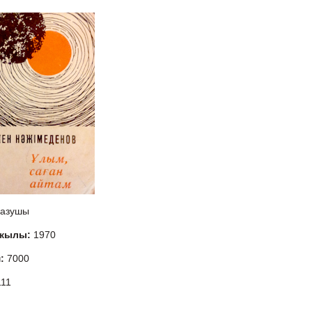
азушы
 жылы:
1970
м:
7000
111