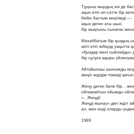
Тұңғыш жырдың өзі де ба
ақын етіп әп-сәтте бір көт
Кейін бастым көңілімді —
ақын деген аты шын,
бір мықтыны сынаған жин
Махаббатым бір қыздың ы
жігіт етіп жіберді уақытта 
«Қыздар мені сыйлайды» д
бір сұлуға ақыры үйленуме
Айтайыншы шынымды кезде
жеңіп жүрдім тіземді қағы
Жеңу деген бәле бір... же
ойламайтын ойымды ойлай
«...Жеңді!
Жеңді мынау» деп жұрт ай
ал, мен енді оларды үнде
1969