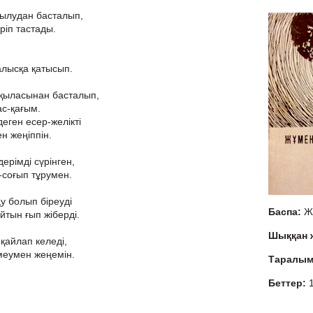
сылудан басталып,
еріп тастады.
алысқа қатысып.
қыласынан басталып,
қас-қағым.
еген есер-желікті
н жеңіппін.
рімді сүрінген,
п-соғып тұрумен.
ңу болып біреуді
Баспа:
Ж
тын ғып жіберді.
Шыққан
қайлап келеді,
меумен жеңемін.
Таралы
Беттер: