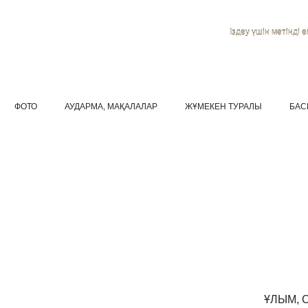
Іздеу үшін мәтінді ен
ФОТО
АУДАРМА, МАҚАЛАЛАР
ЖҰМЕКЕН ТУРАЛЫ
БАС
ҰЛЫМ, 