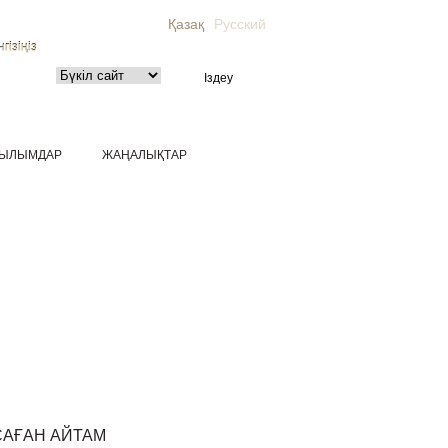
Қазақ
Русский
гізіңіз
ЫЛЫМДАР
ЖАҢАЛЫҚТАР
САҒАН АЙТАМ