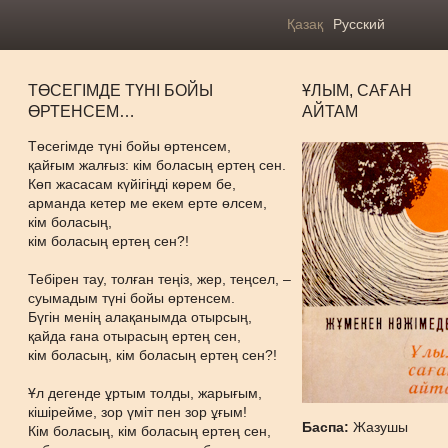
Қазақ
Русский
ТӨСЕГІМДЕ ТҮНІ БОЙЫ
ҰЛЫМ, САҒАН
ӨРТЕНСЕМ…
АЙТАМ
Төсегімде түні бойы өртенсем,
қайғым жалғыз: кім боласың ертең сен.
Көп жасасам күйігіңді көрем бе,
арманда кетер ме екем ерте өлсем,
кім боласың,
кім боласың ертең сен?!
Тебірен тау, толған теңіз, жер, теңсел, –
суымадым түні бойы өртенсем.
Бүгін менің алақанымда отырсың,
қайда ғана отырасың ертең сен,
кім боласың, кім боласың ертең сен?!
Ұл дегенде ұртым толды, жарығым,
кішірейме, зор үміт пен зор ұғым!
Баспа:
Жазушы
Кім боласың, кім боласың ертең сен,