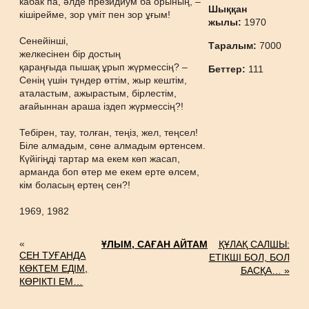
кабак па, әлде президиум ба орының, –
Шыққан
кішірейме, зор үміт пен зор ұғым!
жылы:
1970
Сенейінші,
Таралым:
7000
желкесінен бір достың
қараңғыда пышақ ұрып жүрмессің? –
Беттер:
111
Сенің үшін түндер өттім, жыр кештім,
аталастым, ажырастым, бірлестім,
ағайыннан араша іздеп жүрмессің?!
Тебірен, тау, толған, теңіз, жел, теңсел!
Біле алмадым, сөне алмадым өртенсем.
Күйігіңді тартар ма екем көп жасап,
арманда боп өтер ме екем ерте өлсем,
кім боласың ертең сен?!
1969, 1982
«
ҰЛЫМ, САҒАН АЙТАМ
ҚҰЛАҚ САЛШЫ:
СЕН ТУҒАНДА
ЕТІКШІ БОЛ, БОЛ
КӨКТЕМ ЕДІМ,
БАСҚА… »
КӨРІКТІ ЕМ…