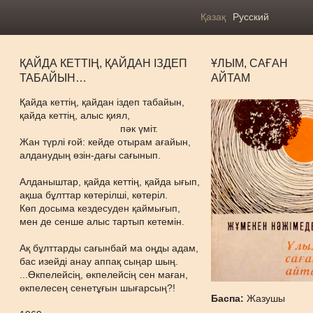
Қазақ
Русский
ҚАЙДА КЕТТІҢ, ҚАЙДАН ІЗДЕП
ҰЛЫМ, САҒАН
ТАБАЙЫН…
АЙТАМ
Қайда кеттің, қайдан іздеп табайын,
қайда кеттің, алыс қиял,
пәк үміт.
Жан түрлі ғой: кейде отырам ағайын,
алданудың өзін-дағы сағынып.
Алданыштар, қайда кеттің, қайда ығып,
ақша бұлттар көтерілші, көтеріл.
Көп досыма кездесуден қаймығып,
мен де сенше алыс тартып кетемін.
Ақ бұлттарды сағынбай ма оңды адам,
бас изейді анау аппақ сыңар шың.
...Өкпелейсің, өкпелейсің сен маған,
өкпелесең сенетұғын шығарсың?!
Баспа:
Жазушы