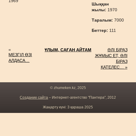
1969
Шыққан
жылы:
1970
Таралым:
7000
Беттер:
111
«
ҰЛЫМ, САҒАН АЙТАМ
ӘЛІ БІРАЗ
МЕЗГІЛ ӨЗІ
ЖҰМЫС ЕТ, ӘЛІ
АЛДАСА…
БІРАЗ
ҚАТЕЛЕС… »
© zhumeken.kz, 2025
Создание сайта
– Интернет-агентство "Пантера", 2012
Жаңарту күні: 3 қараша 2025