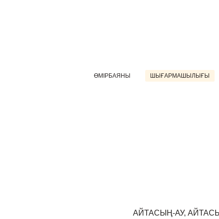
ӨМІРБАЯНЫ
ШЫҒАРМАШЫЛЫҒЫ
АЙТАСЫҢ-АУ, АЙТАС