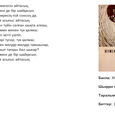
лмегесін айтасың,
ені де бір шайқасын.
көресің ғой сонсоң да,
м асығыс айтасың.
 түйін салған шықта алғаш,
үмкін менен түк қалмас.
п кетті үзіліп,
әрі түсер, түк қалмас.
ен мөлдір-мөлдір тамшылар,
ажып тапқан бал шығар?
 мені де бір шайқасын,
м асығыс айтасың.
Баспа:
Ж
Шыққан
Таралы
Беттер: