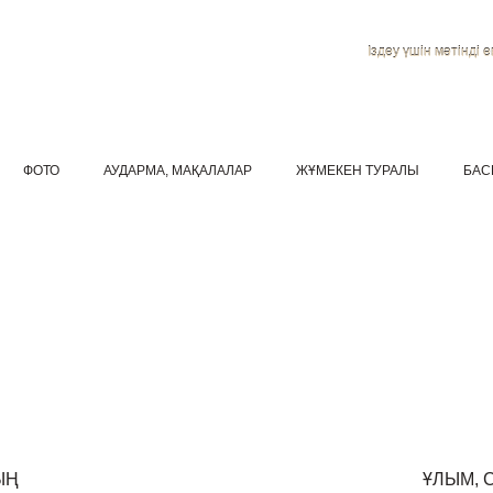
Іздеу үшін мәтінді ен
ФОТО
АУДАРМА, МАҚАЛАЛАР
ЖҰМЕКЕН ТУРАЛЫ
БАС
ЫҢ
ҰЛЫМ, 