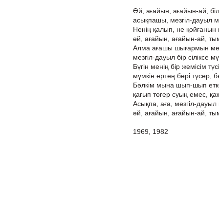
Әй, ағайын, ағайын-ай, бі
асықпашы, мезгіл-дауыл м
Ненің қалып, не қойғанын 
әй, ағайын, ағайын-ай, ты
Алма ағашы шығармын мен
мезгіл-дауыл бір сіліксе м
Бүгін менің бір жемісім түсі
мүмкін ертең бәрі түсер, б
Бәлкім мына шып-шып етк
қағып төгер суың емес, қ
Асықпа, аға, мезгіл-дауыл
әй, ағайын, ағайын-ай, ты
1969, 1982