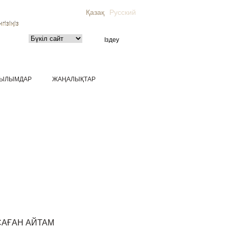
Қазақ
Русский
гізіңіз
ЫЛЫМДАР
ЖАҢАЛЫҚТАР
САҒАН АЙТАМ