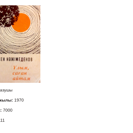
азушы
 жылы:
1970
м:
7000
111