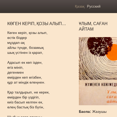
Қазақ
Русский
КӨГЕН КЕРІП, ҚОЗЫ АЛЫП…
ҰЛЫМ, САҒАН
АЙТАМ
Көген керіп, қозы алып,
өстік біздер
мұздап-ақ
айлы түнде, бозамық
шық үстінен із қарап,
Адасып ек көп ізден,
өгіз мініп,
дегенмен
өмірден кеп өгізбен,
құр ат міндік өлеңнен.
Қар талдырып, не керек,
өмірден бір үздігіп,
киіз басып келген ек,
өлең бастық біз бүгін,
Баспа:
Жазушы