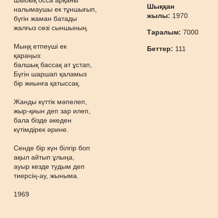
Шыбық осса арқаны
Шыққан
налымаушы ек тұншығып,
жылы:
1970
бүгін жаман батады
жалғыз сөзі сыншының.
Таралым:
7000
Мыңқ етпеуші ек
Беттер:
111
қараңыз:
балшық бассақ ат ұстап,
Бүгін шаршап қаламыз
бір жиынға қатыссақ.
Жанды күттік мәпелеп,
жыр-қиын деп зар илеп,
бала бізде әкеден
күтімдірек әрине.
Сенде бір күн білгір боп
ақыл айтып ұлыңа,
ауыр кезде тудым деп
тиерсің-ау, жыныма.
1969