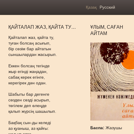
Қазақ
Русский
ҚАЙТАЛАП ЖАЗ, ҚАЙТА ТУ…
ҰЛЫМ, САҒАН
АЙТАМ
Қайталап жаз, қайта ту,
туған болсаң асығып,
бір сөзім бар айтатын
сыншылардан жасырып.
Еккен болсаң тегінде
жыр егінді жаңадан,
сабақ керек егінге,
керегірек дән одан.
Шабыты бар дегенге
сөзден сөзді асырып,
төгілем деп өлеңде
қалып жүрсің шашылып.
Бақбақ сын-ды келеді
Баспа:
Жазушы
аз қуаныш, аз қайғы: