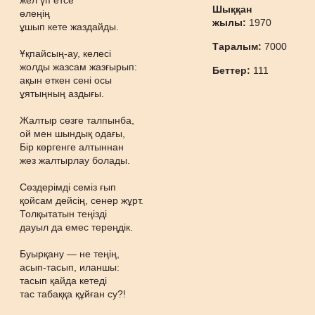
жел үп етсе
Шыққан
өлеңің
жылы:
1970
ұшып кете жаздайды.
Таралым:
7000
Ұқпайсың-ау, келесі
жолды жазсам жазғырып:
Беттер:
111
ақын еткен сені осы
ұятыңның аздығы.
Жалтыр сөзге талпынба,
ой мен шындық одағы,
Бір көргенге алтыннан
жез жалтырлау болады.
Сөздерімді семіз ғып
қойсам дейсің, сенер жұрт.
Толқытатын теңізді
дауыл да емес тереңдік.
Буырқану — не теңің,
асып-тасып, иланшы:
тасып қайда кетеді
тас табаққа құйған су?!