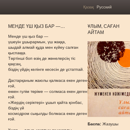
Қазақ
Русский
МЕНДЕ ҮШ ҚЫЗ БАР —…
ҰЛЫМ, САҒАН
АЙТАМ
Менде үш қыз бар —
үшеуін ұшырармын, үш жаққа,
шыдай алмай құда мен күйеу салған
қыспаққа.
Төртінші боп өзің де жөнелерсің тіс
қақсаң,
біздің үйдің келінге кесесін де ұстатпай.
Дастарқаным жаюлы қалмаса екен деген
ғой,
еккен гүлім төріме — солмаса екен деген
ғой.
«Жердің серіктері» ұшып қайта қонбас,
біздің үй
космодром сықылды болмаса екен деген
ғой.
Баспа:
Жазушы