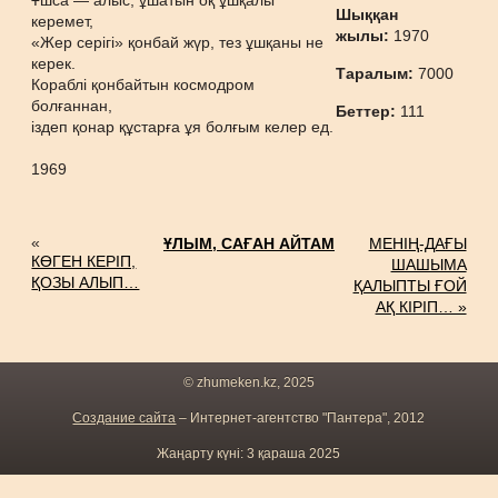
Ұшса — алыс, ұшатын оқ ұшқалы
Шыққан
керемет,
жылы:
1970
«Жер серігі» қонбай жүр, тез ұшқаны не
керек.
Таралым:
7000
Кораблі қонбайтын космодром
болғаннан,
Беттер:
111
іздеп қонар құстарға ұя болғым келер ед.
1969
«
ҰЛЫМ, САҒАН АЙТАМ
МЕНІҢ-ДАҒЫ
КӨГЕН КЕРІП,
ШАШЫМА
ҚОЗЫ АЛЫП…
ҚАЛЫПТЫ ҒОЙ
АҚ КІРІП… »
© zhumeken.kz, 2025
Создание сайта
– Интернет-агентство "Пантера", 2012
Жаңарту күні: 3 қараша 2025