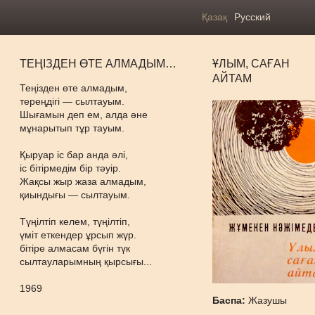
Қазақ
Русский
ТЕҢІЗДЕН ӨТЕ АЛМАДЫМ…
ҰЛЫМ, САҒАН
АЙТАМ
Теңізден өте алмадым,
тереңдігі — сылтауым.
Шығамын деп ем, алда әне
мұнарытып тұр тауым.
Қыруар іс бар анда әлі,
іс бітірмедім бір тәуір.
Жақсы жыр жаза алмадым,
қиындығы — сылтауым.
Түңілтіп келем, түңілтіп,
үміт еткендер ұрсып жүр.
бітіре алмасам бүгін түк
сылтауларымның қырсығы...
1969
Баспа:
Жазушы