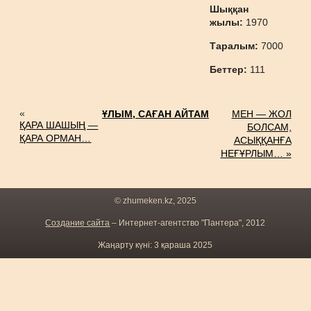
Шыққан
жылы:
1970
Таралым:
7000
Беттер:
111
«
ҰЛЫМ, САҒАН АЙТАМ
МЕН — ЖОЛ
ҚАРА ШАШЫҢ —
БОЛСАМ,
ҚАРА ОРМАН…
АСЫҚҚАНҒА
НЕҒҰРЛЫМ… »
© zhumeken.kz, 2025
Создание сайта
– Интернет-агентство "Пантера", 2012
Жаңарту күні: 3 қараша 2025