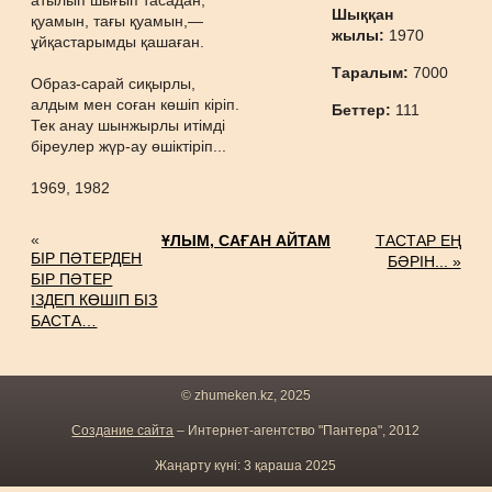
атылып шығып тасадан,
Шыққан
қуамын, тағы қуамын,—
жылы:
1970
ұйқастарымды қашаған.
Таралым:
7000
Образ-сарай сиқырлы,
алдым мен соған көшіп кіріп.
Беттер:
111
Тек анау шынжырлы итімді
біреулер жүр-ау өшіктіріп...
1969, 1982
«
ҰЛЫМ, САҒАН АЙТАМ
ТАСТАР ЕҢ
БІР ПӘТЕРДЕН
БӘРІН... »
БІР ПӘТЕР
ІЗДЕП КӨШІП БІЗ
БАСТА…
© zhumeken.kz, 2025
Создание сайта
– Интернет-агентство "Пантера", 2012
Жаңарту күні: 3 қараша 2025