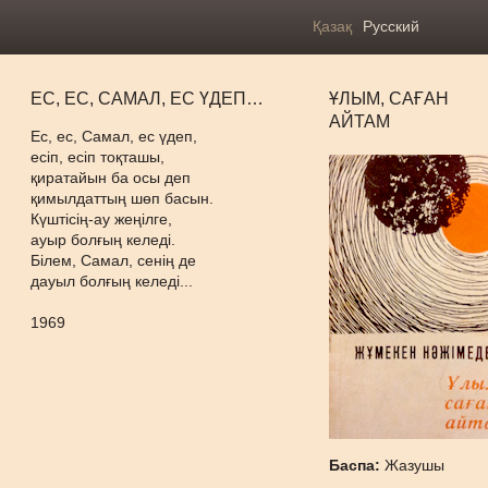
Қазақ
Русский
ЕС, ЕС, САМАЛ, ЕС ҮДЕП…
ҰЛЫМ, САҒАН
АЙТАМ
Ес, ес, Самал, ес үдеп,
есіп, есіп тоқташы,
қиратайын ба осы деп
қимылдаттың шөп басын.
Күштісің-ау жеңілге,
ауыр болғың келеді.
Білем, Самал, сенің де
дауыл болғың келеді...
1969
Баспа:
Жазушы