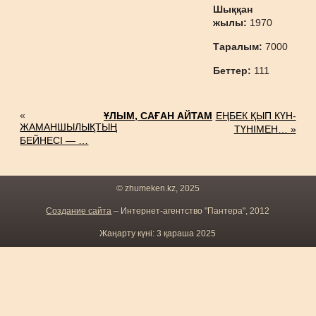
Шыққан
жылы:
1970
Таралым:
7000
Беттер:
111
«
ҰЛЫМ, САҒАН АЙТАМ
ЕҢБЕК ҚЫП КҮН-
ЖАМАНШЫЛЫҚТЫҢ
ТҮНІМЕН… »
БЕЙНЕСІ — …
© zhumeken.kz, 2025
Создание сайта
– Интернет-агентство "Пантера", 2012
Жаңарту күні: 3 қараша 2025