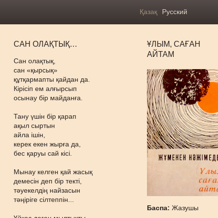
Қазақ
Русский
САН ОЛАҚТЫҚ…
ҰЛЫМ, САҒАН
АЙТАМ
Сан олақтық,
сан «қырсық»
құтқармапты қайдан да.
Кірісіп ем алғырсып
осынау бір майданға.
Тану үшін бір қарап
ақыл сыртын
айла ішін,
керек екен жырға да,
бес қаруы сай кісі.
Мынау келген қай жасық
демесін деп бір текті,
тәуекелдің найзасын
тәңіріге сілтеппін...
Баспа:
Жазушы