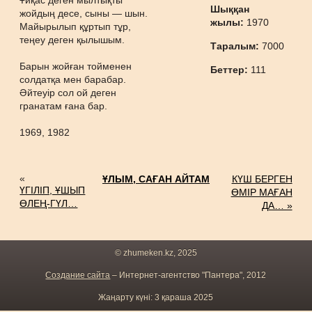
Ұйқас деген мылтықты
Шыққан
жойдың десе, сыны — шын.
жылы:
1970
Майырылып құртып тұр,
теңеу деген қылышым.
Таралым:
7000
Барын жойған тойменен
Беттер:
111
солдатқа мен барабар.
Әйтеуір сол ой деген
гранатам ғана бар.
1969, 1982
«
ҰЛЫМ, САҒАН АЙТАМ
КҮШ БЕРГЕН
ҮГІЛІП, ҰШЫП
ӨМІР МАҒАН
ӨЛЕҢ-ГҮЛ…
ДА… »
© zhumeken.kz, 2025
Создание сайта
– Интернет-агентство "Пантера", 2012
Жаңарту күні: 3 қараша 2025