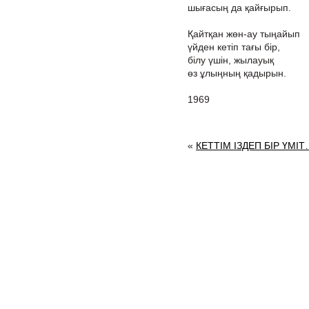
шығасың да қайғырып.
Қайтқан жөн-ау тыңайып
үйден кетіп тағы бір,
білу үшін, жылауық
өз ұлыңның қадырын.
1969
«
КЕТТІМ ІЗДЕП БІР ҮМІ