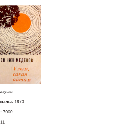
азушы
 жылы:
1970
м:
7000
111