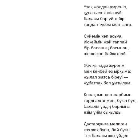
Ұзақ жолдан жиреніп,
құлазыса көңіл-күй:
баласы бар үйге бір
таңдап түсем мен ылғи.
Сүйемін кеп асыға,
иіскеймін жәй таппай
бір баланың басынан,
шешесіне байқатпай.
Жұлқынады жүрегім,
мен көнбей өз ырқыма:
жылап жатса біреуі —
жұбатпақ боп ұмтылам.
Қонақпын деп жарбиып
төрді алғанмен, бүкіл бұл,
балалы үйдің барлығы
өзім үйім сықылды.
Дастарқанға мөлиген
көз жоқ бүгін, бай бүгін.
Тек баласы жоқ үйден