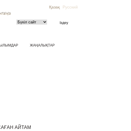
Қазақ
Русский
гізіңіз
ЫЛЫМДАР
ЖАҢАЛЫҚТАР
САҒАН АЙТАМ