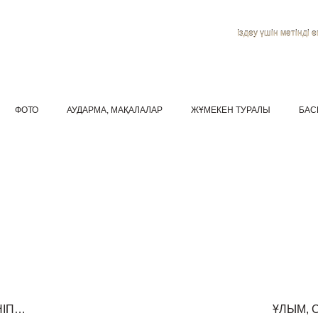
Іздеу үшін мәтінді ен
ФОТО
АУДАРМА, МАҚАЛАЛАР
ЖҰМЕКЕН ТУРАЛЫ
БАС
НІП…
ҰЛЫМ, 