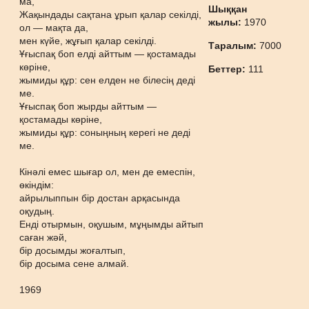
ма,
Шыққан
Жақындады сақтана ұрып қалар секілді,
жылы:
1970
ол — мақта да,
мен күйе, жұғып қалар секілді.
Таралым:
7000
Ұғыспақ боп елді айттым — қостамады
көріне,
Беттер:
111
жымиды құр: сен елден не білесің деді
ме.
Ұғыспақ боп жырды айттым —
қостамады көріне,
жымиды құр: соныңның керегі не деді
ме.
Кінәлі емес шығар ол, мен де емеспін,
өкіндім:
айрылыппын бір достан арқасында
оқудың.
Енді отырмын, оқушым, мұңымды айтып
саған жәй,
бір досымды жоғалтып,
бір досыма сене алмай.
1969