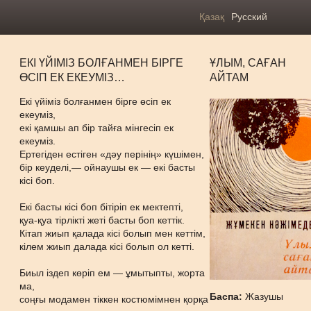
Қазақ
Русский
ЕКІ ҮЙІМІЗ БОЛҒАНМЕН БІРГЕ
ҰЛЫМ, САҒАН
ӨСІП ЕК ЕКЕУМІЗ…
АЙТАМ
Екі үйіміз болғанмен бірге өсіп ек
екеуміз,
екі қамшы ап бір тайға мінгесіп ек
екеуміз.
Ертегіден естіген «дәу перінің» күшімен,
бір кеуделі,— ойнаушы ек — екі басты
кісі боп.
Екі басты кісі боп бітіріп ек мектепті,
қуа-қуа тірлікті жеті басты боп кеттік.
Кітап жиып қалада кісі болып мен кеттім,
кілем жиып далада кісі болып ол кетті.
Биыл іздеп көріп ем — ұмытыпты, жорта
ма,
Баспа:
Жазушы
соңғы модамен тіккен костюмімнен қорқа