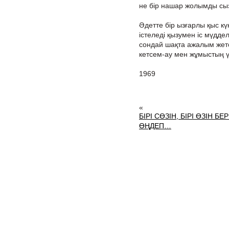
не бір нашар жолымды сы
Әдетте бір ызғарлы қыс кү
істеледі қызумен іс мүддел
сондай шақта ажалым жетс
кетсем-ау мен жұмыстың үс
1969
«
БІРІ СӨЗІН, БІРІ ӨЗІН БЕР
ӨҢДЕП…