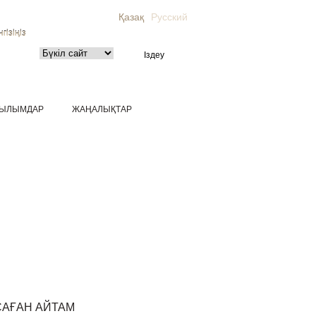
Қазақ
Русский
гізіңіз
ЫЛЫМДАР
ЖАҢАЛЫҚТАР
САҒАН АЙТАМ