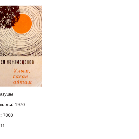
азушы
 жылы:
1970
м:
7000
111