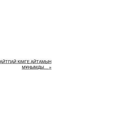
 АЙТПАЙ КІМГЕ АЙТАМЫН
МҰҢЫМДЫ… »