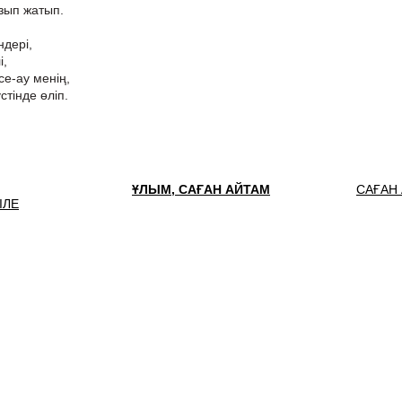
зып жатып.
ндері,
і,
е-ау менің,
тінде өліп.
ҰЛЫМ, САҒАН АЙТАМ
САҒАН
ІЛЕ