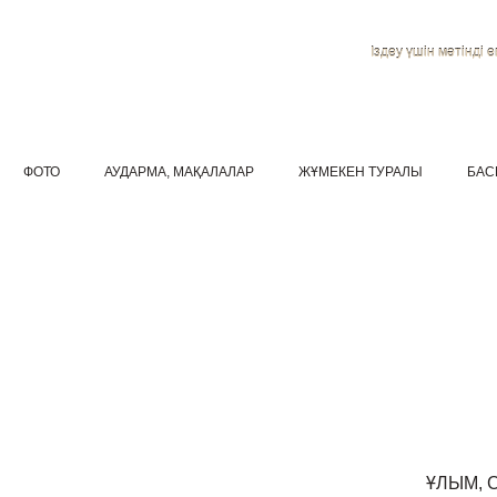
Іздеу үшін мәтінді ен
ФОТО
АУДАРМА, МАҚАЛАЛАР
ЖҰМЕКЕН ТУРАЛЫ
БАС
ҰЛЫМ, 