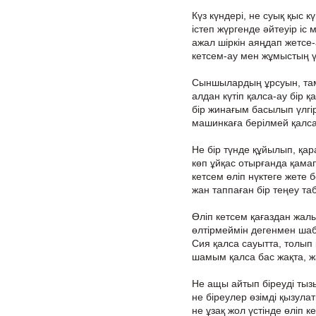
Күз күндері, не суық қыс кү
істеп жүргенде әйтеуір іс 
ажал шіркін аяңдап жетсе-
кетсем-ау мен жұмыстың үс
Сыншылардың ұрсуын, та
алдан күтіп қалса-ау бір 
бір жинағым басылып үлгі
машинкаға берілмей қалса 
Не бір түнде құйылып, қара
көп ұйқас отырғанда қамап
кетсем өліп нүктеге жете б
жан таппаған бір теңеу таб
Өліп кетсем қағаздан жал
өлтірмеймін дегенмен ша
Сия қалса сауытта, толып 
шамым қалса бас жақта, ж
Не ащы айтып біреуді тыз
не біреулер өзімді қызула
не ұзақ жол үстінде өліп к