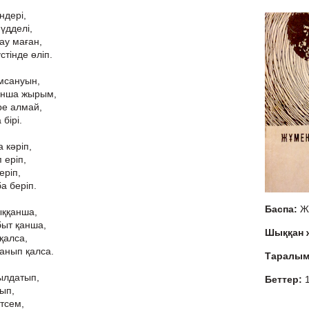
ндері,
мүдделі,
ау маған,
тінде өліп.
мсануын,
қанша жырым,
ре алмай,
бірі.
 кәріп,
 еріп,
еріп,
а беріп.
Баспа:
Ж
ыққанша,
быт қанша,
Шыққан
қалса,
анып қалса.
Таралы
ылдатып,
Беттер:
тып,
етсем,