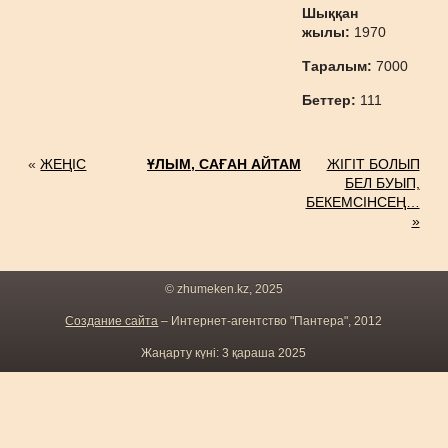
Шыққан
жылы:
1970
Таралым:
7000
Беттер:
111
«
ЖЕҢІС
ҰЛЫМ, САҒАН АЙТАМ
ЖІГІТ БОЛЫП
БЕЛ БУЫП,
БЕКЕМСІНСЕҢ…
»
© zhumeken.kz, 2025
Создание сайта
– Интернет-агентство "Пантера", 2012
Жаңарту күні: 3 қараша 2025