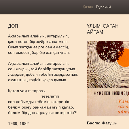
Қазақ
Русский
ДОП
ҰЛЫМ, САҒАН
АЙТАМ
Ақтарылып алайын, ақтарылып,
қиял деген бір жүйрік атқа мініп.
Оқып жатқан әзірге сен емессің,
сен емессің бәрібір жатқан ұғып.
Ақтарылып алайын, ақтарылып,
сен жоқсың ғой бәрібір жатқан ұғып.
Жырдың добын тебейін зырқыратып,
оқушының көңілін қақпа қылып.
Қатал уақыт-таразы,
төтелетіп
сол добымды тебемін көтере тік:
бәлкім біреу байқамай ұғып қалар,
бәлкім бір доп аңдаусыз кетер өтіп?!
Баспа:
Жазушы
1969, 1982