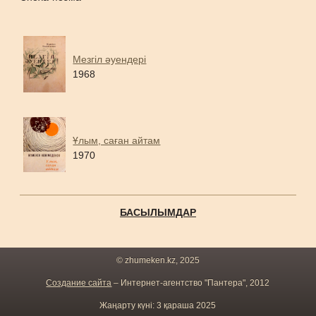
Мезгіл әуендері
1968
Ұлым, саған айтам
1970
БАСЫЛЫМДАР
© zhumeken.kz, 2025
Создание сайта
– Интернет-агентство "Пантера", 2012
Жаңарту күні: 3 қараша 2025