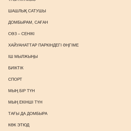
ШАШЛЫҚ САТУШЫ
ДОМБЫРАМ, САҒАН
СӨЗ – СЕНІКІ
ХАЙУАНАТТАР ПАРКІНДЕГІ ӘҢГІМЕ
ІШ МЫЛЖЫҢЫ
БИІКТІК
СПОРТ
МЫҢ БІР ТҮН
МЫҢ ЕКІНШІ ТҮН
ТАҒЫ ДА ДОМБЫРА
КӨК ЭТЮД