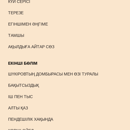
КҮЙ СЕРІСІ
ТЕРЕЗЕ
ЕГІНШІМЕН ӘҢГІМЕ
ТАМШЫ
АҚЫЛДЫҒА АЙТАР СӨЗ
ЕКІНШІ БӨЛІМ
ШҮКІРОВТЫҢ ДОМБЫРАСЫ МЕН ӨЗІ ТУРАЛЫ
БАҚЫТСЫЗДЫҚ
ІШ ПЕН ТЫС
АЛТЫ ҚАЗ
ПЕНДЕШІЛІК ХАҚЫНДА