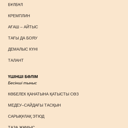
БҰЛБҰЛ
КРЕМПЛИН
АҒАШ – АЙТЫС
ТАҒЫ ДА БОЯУ
ДЕМАЛЫС КҮНІ
ТАЛАНТ
ҮШІНШІ БӨЛІМ
Бесінші тыныс
КӨБЕЛЕК ҚАНАТЫНА ҚАТЫСТЫ СӨЗ
МЕДЕУ–САЙДАҒЫ ТАСҚЫН
САРЫҚҰЛАҚ ЭТЮД
ТАЗА ЖҰМЫС