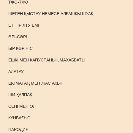
ТФӘ-ТФӘ
ШЕГЕН ҚЫСТАУ НЕМЕСЕ АЛҒАШҚЫ ШУАҚ
ЕТ ТІРІЛТУ ЕМІ
ӘРІ-СӘРІ
БІР КӨРІНІС
ЕШКІ МЕН КАПУСТАНЫҢ МАХАББАТЫ
АЛАТАУ
ШӘМАҒАҢ МЕН ЖАС АҚЫН
ШИ ҚАЛПАҚ
СЕНІ МЕН ОЛ
КҮНБАҒЫС
ПАРОДИЯ