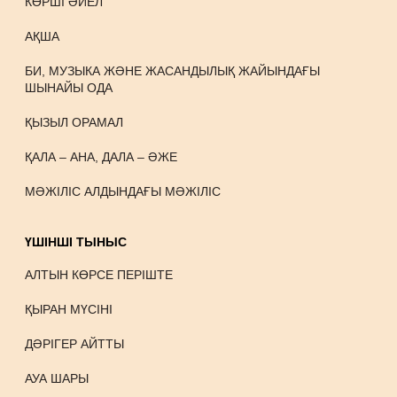
КӨРШІ ӘЙЕЛ
АҚША
БИ, МУЗЫКА ЖӘНЕ ЖАСАНДЫЛЫҚ ЖАЙЫНДАҒЫ
ШЫНАЙЫ ОДА
ҚЫЗЫЛ ОРАМАЛ
ҚАЛА – АНА, ДАЛА – ӘЖЕ
МӘЖІЛІС АЛДЫНДАҒЫ МӘЖІЛІС
ҮШІНШІ ТЫНЫС
АЛТЫН КӨРСЕ ПЕРІШТЕ
ҚЫРАН МҮСІНІ
ДӘРІГЕР АЙТТЫ
АУА ШАРЫ