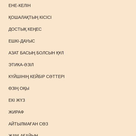
ЕНЕ-КЕЛІН
ҚОШАЛАҚТЫҢ КІСІСІ
ДОСТЫҚ КЕҢЕС
ЕШКІ-ДАУЫС
АЗАТ БАСЫҢ БОЛСЫН ҚҰЛ
ЭТИКА-ӘЗІЛ
КҮЙШІНІҢ КЕЙБІР СӘТТЕРІ
ӨЗІҢ ОҚЫ
ЕКІ ЖҮЗ
ЖИРАФ
АЙТЫЛМАҒАН СӨЗ
ЖАМ-АҒАЙЫН