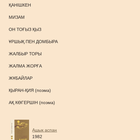
ҚАНІШКЕН
МИЗАМ
ОН ТОҒЫЗ ҚЫЗ
ҰРШЫҚ ПЕН ДОМБЫРА
ЖАЛБЫР ТОРЫ
ЖАЛМА ЖОРҒА
ЖҰБАЙЛАР
ҚЫРАН-ҚИЯ (поэма)
АҚ КӨГЕРШІН (поэма)
Ашық аспан
1982