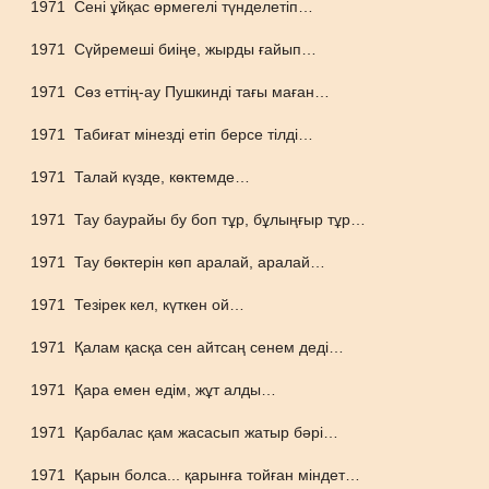
1971
Сені ұйқас өрмегелі түнделетіп…
1971
Сүйремеші биіңе, жырды ғайып…
1971
Сөз еттің-ау Пушкинді тағы маған…
1971
Табиғат мінезді етіп берсе тілді…
1971
Талай күзде, көктемде…
1971
Тау баурайы бу боп тұр, бұлыңғыр тұр…
1971
Тау бөктерін көп аралай, аралай…
1971
Тезірек кел, күткен ой…
1971
Қалам қасқа сен айтсаң сенем деді…
1971
Қара емен едім, жұт алды…
1971
Қарбалас қам жасасып жатыр бәрі…
1971
Қарын болса... қарынға тойған міндет…