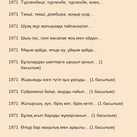
1971
Түрленбеші, түрленбе, түрленбе, өлең…
1971
Төкші, төкші, домбыра, қоңыр үнді…
1971
Шуақ жүр жапыраққа тайғанақтап…
1971
Шың-тас, сені жасағам жоқ мен ойдан…
1971
Ұйқым қайда, япыр-ау, ұйқым қайда…
1971
Бұталардан шөптерге ыршып қонып... (1
басылым)
1971
Жырымды өзге түгіл қыз ұқпады... (1 басылым)
1971
Сүйремеші биіңе, жырды ғайып... (1 басылым)
1971
Жатырсың, күн, бірің кеп, бірің кетіп... (1 басылым)
1971
Бұлақ ағып барады жұмарланып... (1 басылым)
1971
Өтеді бар жаңалық мен арқылы... (1 басылым)