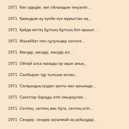
1971
Көп іздедім, көп ойландым теңселіп…
1971
Қажыдым-ау күнбе-күн жұмыстан-ақ…
1971
Қайда кеттің бұлтың-бұлтың боп қашып…
1971
Махаббат пен сұлулыққа сенгелі…
1971
Мөлдір, мөлдір, мөлдір кіл…
1971
Ойлай алса жазады-ау ақын анық…
1971
Салбырап тұр тылсым аспан…
1971
Салқындық күзден қапты жас қанымда…
1971
Сағаттар барады өтіп омыраулап…
1971
Селтең, селтең жас бұта, селтең етіп…
1971
Сендер, сендер ақталмай-ақ қойыңдар...