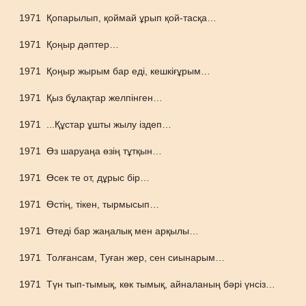
1971
Қопарылып, қоймай ұрып қой-тасқа…
1971
Қоңыр дәптер…
1971
Қоңыр жырым бар еді, кешкіғұрым…
1971
Қыз бұлақтар желпінген…
1971
...Құстар ұшты жылу іздеп…
1971
Өз шаруаңа өзің тұтқын…
1971
Өсек те от, дұрыс бір…
1971
Өстің, тікен, тырмысып…
1971
Өтеді бар жаңалық мен арқылы…
1971
Толғансам, Туған жер, сен сиынарым…
1971
Түн тып-тымық, көк тымық, айналаның бәрі үнсіз…