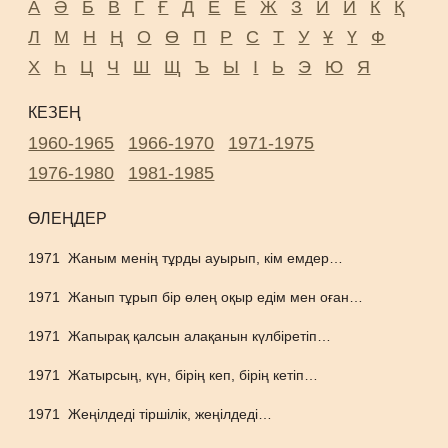
А
Ә
Б
В
Г
Ғ
Д
Е
Ё
Ж
З
И
Й
К
Қ
Л
М
Н
Ң
О
Ө
П
Р
С
Т
У
Ұ
Ү
Ф
Х
Һ
Ц
Ч
Ш
Щ
Ъ
Ы
І
Ь
Э
Ю
Я
КЕЗЕҢ
1960-1965
1966-1970
1971-1975
1976-1980
1981-1985
ӨЛЕҢДЕР
1971
Жаным менің тұрды ауырып, кім емдер…
1971
Жанып тұрып бір өлең оқыр едім мен оған…
1971
Жапырақ қалсын алақанын күлбіретіп…
1971
Жатырсың, күн, бірің кеп, бірің кетіп…
1971
Жеңілдеді тіршілік, жеңілдеді…