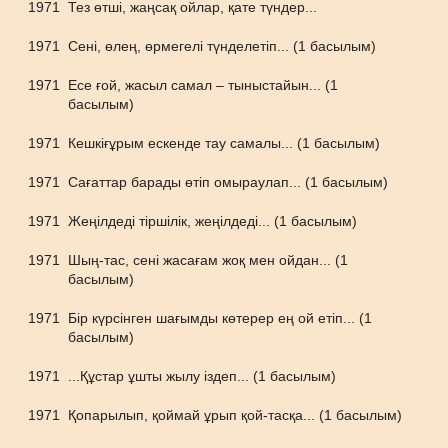
1971
Тез өтші, жаңсақ ойлар, қате түндер...
1971
Сені, өлең, өрмегелі түнделетіп... (1 басылым)
1971
Есе ғой, жасыл самал – тыныстайын... (1
басылым)
1971
Кешкіғұрым ескенде тау самалы... (1 басылым)
1971
Сағаттар барады өтіп омыраулап... (1 басылым)
1971
Жеңілдеді тіршілік, жеңілдеді... (1 басылым)
1971
Шың-тас, сені жасағам жоқ мен ойдан... (1
басылым)
1971
Бір күрсінген шағымды көтерер ең ой етіп... (1
басылым)
1971
...Құстар ұшты жылу іздеп... (1 басылым)
1971
Қопарылып, қоймай ұрып қой-тасқа... (1 басылым)