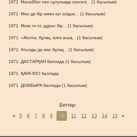
1971
Махаббат пен сұлулыққа сенгелі... (1 басылым)
1971
Мен де бір емен күт алдын... (1 басылым)
1971
Өсек те от, дұрыс бір... (1 басылым)
1971
«Жатпа, бұлақ, алға асық... (1 басылым)
1971
Атылды да жас бұлақ... (1 басылым)
1971
ДАСТАРҚАН баллада (1 басылым)
1971
ҚАРА КІСІ баллада
1971
ДОМБЫРА баллада (1 басылым)
Беттер:
«
5
6
7
8
9
10
11
12
13
14
15
»