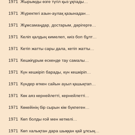
1971
Жырымды өзге түгіл қыз ұқпады…
1971
Жүректегі азын-аулақ қазынадан…
1971
Жұмсамаңдар, достарым, дәрігерге…
1971
Келіп қалдың кимелеп, киіз боп бұлт…
1971
Кетіп жатты сары дала, кетіп жатты…
1971
Кешкіғұрым ескенде тау самалы…
1971
Күн кешкіріп барады, күн кешкіріп…
1971
Күндер өткен сайын ауыл қашықтап…
1971
Көк аяз кернейлетті, кернейлетті…
1971
Көкейінің бір сырын кім бүкпеген…
1971
Көп болды ғой мен кеткелі…
1971
Көп халықтан дара шыққан қай ұлсың…