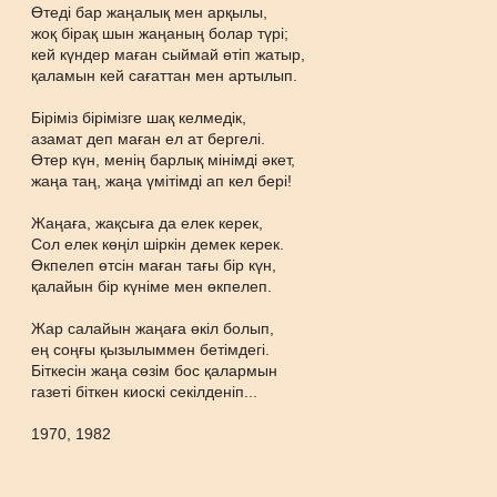
Өтеді бар жаңалық мен арқылы,
жоқ бірақ шын жаңаның болар түрі;
кей күндер маған сыймай өтіп жатыр,
қаламын кей сағаттан мен артылып.
Біріміз бірімізге шақ келмедік,
азамат деп маған ел ат бергелі.
Өтер күн, менің барлық мінімді әкет,
жаңа таң, жаңа үмітімді ап кел бері!
Жаңаға, жақсыға да елек керек,
Сол елек көңіл шіркін демек керек.
Өкпелеп өтсін маған тағы бір күн,
қалайын бір күніме мен өкпелеп.
Жар салайын жаңаға өкіл болып,
ең соңғы қызылыммен бетімдегі.
Біткесін жаңа сөзім бос қалармын
газеті біткен киоскі секілденіп...
1970, 1982