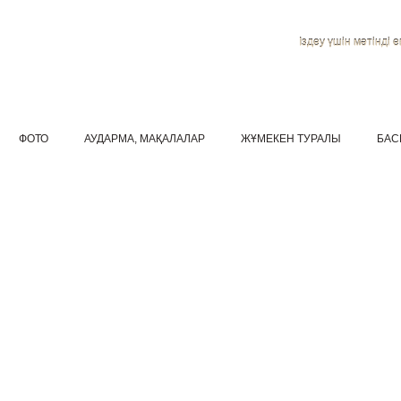
Іздеу үшін мәтінді ен
ФОТО
АУДАРМА, МАҚАЛАЛАР
ЖҰМЕКЕН ТУРАЛЫ
БАС