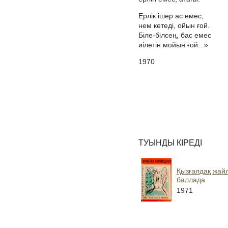
Ерлік ішер ас емес,
нем кетеді, ойын ғой.
Біле-білсең, бас емес
иілетін мойын ғой...»
1970
ТУЫНДЫ КІРЕДІ
Қызғалдақ жай
баллада
1971