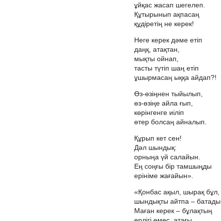
ұйқас жасап шегелеп.
Құтырынып ақпасаң
құдіретің не керек!
Неге керек дәме етіп
даңқ, атақтан,
мықты ойнап,
тасты түтіп шаң етіп
ұшырмасаң ыққа айдап?!
Өз-өзіңнен тыйылып,
өз-өзіңе айла ғып,
көрінгенге иіліп
өтер болсаң айналып.
Құрып кет сен!
Дәл шындық:
орныңа үй салайын.
Ең соңғы бір тамшыңды
ерініме жағайын».
«Қонбас ақыл, шырақ бұл,
шындықты айтпа – батады
Маған керек – бұлақтың
ерлігі емес, атағы.