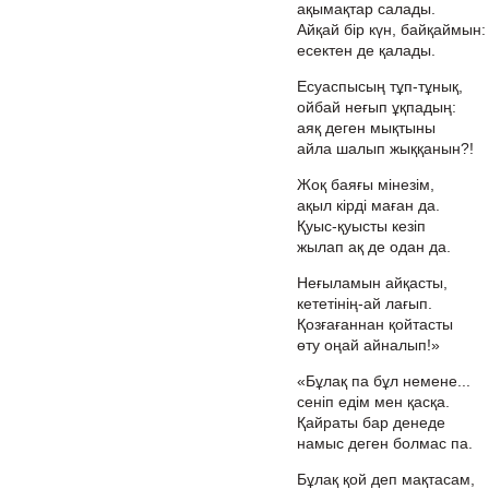
ақымақтар салады.
Айқай бір күн, байқаймын:
есектен де қалады.
Есуаспысың тұп-тұнық,
ойбай неғып ұқпадың:
аяқ деген мықтыны
айла шалып жыққанын?!
Жоқ баяғы мінезім,
ақыл кірді маған да.
Қуыс-қуысты кезіп
жылап ақ де одан да.
Неғыламын айқасты,
кететінің-ай лағып.
Қозғағаннан қойтасты
өту оңай айналып!»
«Бұлақ па бұл немене...
сеніп едім мен қасқа.
Қайраты бар денеде
намыс деген болмас па.
Бұлақ қой деп мақтасам,