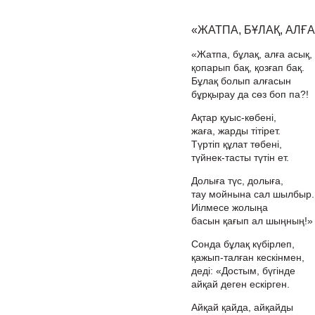
«ЖАТПА, БҰЛАҚ, АЛҒА
«Жатпа, бұлақ, алға асық,
қопарып бақ, қозғап бақ.
Бұлақ болып алғасын
бұрқырау да сөз боп па?!
Ақтар қуыс-көбені,
жаға, жарды тітірет.
Түртіп құлат төбені,
түйнек-тасты түтін ет.
Долыға түс, долыға,
тау мойнына сал шылбыр.
Иілмесе жолыңа
басын қағып ал шыңның!»
Сонда бұлақ күбірлеп,
қажып-талған кескінмен,
деді: «Достым, бүгінде
айқай деген ескірген.
Айқай қайда, айқайды