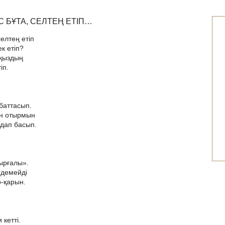
 БҰТА, СЕЛТЕҢ ЕТІП…
селтең етіп
ек етіп?
 қыздың
іп.
баттасып.
ен отырмын
дап басып.
ырғалы».
 демейді
р-қарын.
 кетті.