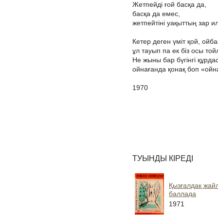
Жетпейді ғой басқа да,
басқа да емес,
жетпейтіні уақыттың зар ил
Кетер деген үміт қой, ойбай
ұл тауып па ек біз осы то
Не жыны бар бүгінгі құрд
ойнағанда қонақ боп «ойн
1970
ТУЫНДЫ КІРЕДІ
Қызғалдақ жай
баллада
1971