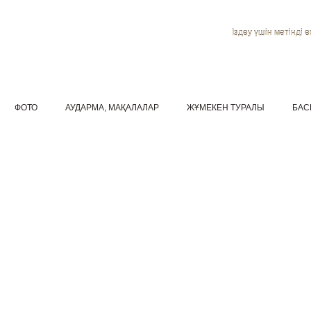
Іздеу үшін мәтінді ен
ФОТО
АУДАРМА, МАҚАЛАЛАР
ЖҰМЕКЕН ТУРАЛЫ
БАС