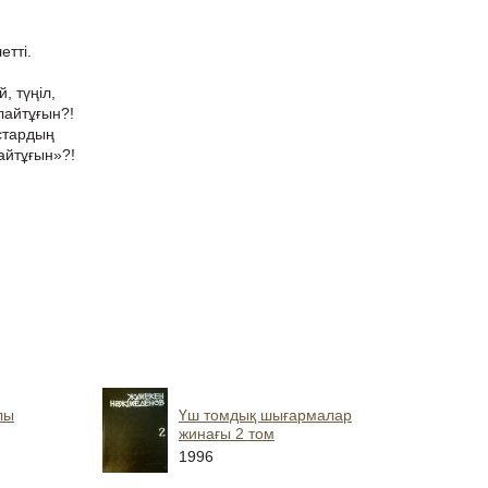
етті.
, түңіл,
йлайтұғын?!
астардың
айтұғын»?!
лы
Үш томдық шығармалар
жинағы 2 том
1996