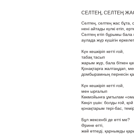
СЕЛТЕҢ, СЕЛТЕҢ ЖАС
Селтең, селтең жас бұта, 
нені айтады күлкі етіп, ерт
Селтең етіп бұрымы бала
аулада жүр күшігін еркелет
Күн кешкіріп кетті ғой,
табақ тасып
жарым жүр, бала біткен қа
Қонақтарға жалтаңдап, м
домбырамның пернесін қа
Күн кешкіріп кетті ғой,
мен ырғалып
Көкмойынға ұмтылам «ом
Көңіл үшін: болды ғой, қой
қонақтарым тері-бас, темі
Бұл жексенбі де өтті ме?
Әрине өтті,
жәй өтпеді, қарнымды қари