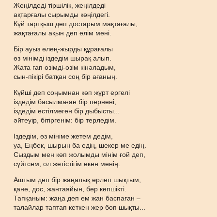
Жеңілдеді тіршілік, жеңілдеді
ақтарғалы сырымды көңілдегі.
Күй тартқыш деп достарым мақтағалы,
жақтағалы ақын деп елім мені.
Бір ауыз өлең-жырды құрағалы
өз мінімді іздедім шырақ алып.
Жата ғап өзімді-өзім кінәладым,
сын-пікірі батқан соң бір ағаның.
Күйші деп соңымнан көп жұрт ергелі
іздедім басылмаған бір пернені,
іздедім естілмеген бір дыбысты...
әйтеуір, бітіргенім: бір терледім.
Іздедім, өз мініме жетем дедім,
уа, Еңбек, шырын ба едің, шекер ме едің.
Сыздым мен көп жолымды мінім ғой деп,
сүйтсем, ол жетістігім екен менің.
Аштым деп бір жаңалық өрлеп шықтым,
қане, дос, жантаяйын, бер көпшікті.
Тапқаным: жаңа деп ем жан баспаған –
талайлар таптап кеткен жер боп шықты...