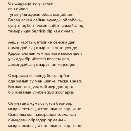
Өз шаруаңа өзің тұтқын,
сан ойлап
туған үйді жүрсің ойша маңайлап.
Балаң өскен сайын ауылды ойлайсың,
суыртпақ боп түскен сайын самайға ақ,
тамырыңда белгісіз бір қан ойнап.
Аңшы қарттың өтірігіне сенсем деп
армандайсың отырып кеп кеңсеңде.
Қарсы алатын кемпірлерге кемсеңдеп
ұлымды бір иіскетіп келсем деп,
армандайсың отырып ап кеңсеңде.
Отырасың сезіміңді босқа арбап,
ода жазып су мен шөпке, тасқа арнап.
Бір жинағың ұнамай жүр достарға,
бір жинағың ілінбей жүр жоспарға:
Сенің ғана жұмысың ғой бәрі-бәрі,
мықты екенсің, аттап шығып көр, кәне.
Сыңсиды кеп, ыңырсиды торланып
ойыңдағы образдар орманы –
мықты екенсің, аттап шығып көр, кәне!