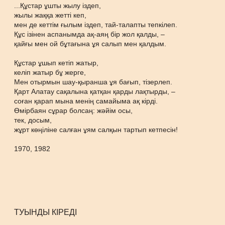
...Құстар ұшты жылу іздеп,
жылы жаққа жетті кеп,
мен де кеттім ғылым іздеп, тай-талапты тепкілеп.
Құс ізінен аспанымда ақ-аяң бір жол қалды, –
қайғы мен ой бұтағына ұя салып мен қалдым.
Құстар ұшып кетіп жатыр,
келіп жатыр бұ жерге,
Мен отырмын шау-қыранша ұя бағып, тізерлеп.
Қарт Алатау сақалына қатқан қарды лақтырды, –
соған қарап мына менің самайыма ақ кірді.
Өмірбаян сұрар болсаң: жәйім осы,
тек, досым,
жұрт көңіліне салған ұям салқын тартып кетпесін!
1970, 1982
ТУЫНДЫ КІРЕДІ