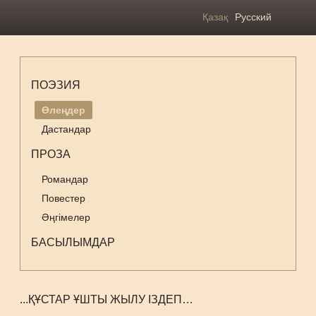
Қазақ
Русский
ПОЭЗИЯ
Өлеңдер
Дастандар
ПРОЗА
Романдар
Повестер
Әңгімелер
БАСЫЛЫМДАР
...ҚҰСТАР ҰШТЫ ЖЫЛУ ІЗДЕП…