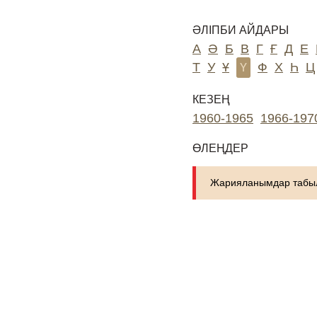
ӘЛІПБИ АЙДАРЫ
А
Ә
Б
В
Г
Ғ
Д
Е
Т
У
Ұ
Ү
Ф
Х
Һ
Ц
КЕЗЕҢ
1960-1965
1966-197
ӨЛЕҢДЕР
Жарияланымдар табыл