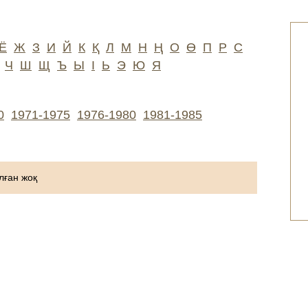
Ё
Ж
З
И
Й
К
Қ
Л
М
Н
Ң
О
Ө
П
Р
С
Ч
Ш
Щ
Ъ
Ы
І
Ь
Э
Ю
Я
0
1971-1975
1976-1980
1981-1985
ған жоқ