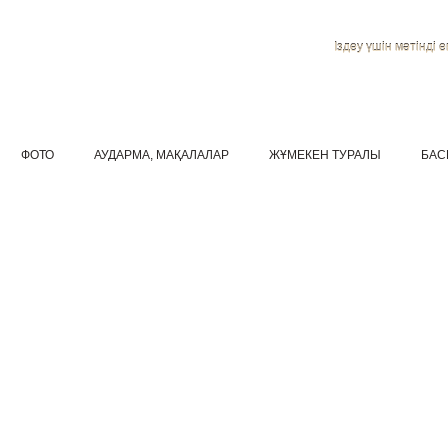
Іздеу үшін мәтінді ен
ФОТО
АУДАРМА, МАҚАЛАЛАР
ЖҰМЕКЕН ТУРАЛЫ
БАС