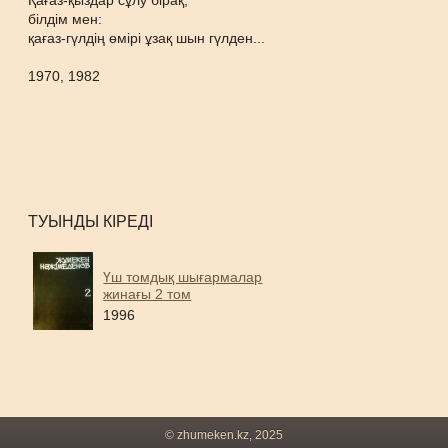
Қағаз-қыздар сұлу бірақ,
білдім мен:
қағаз-гүлдің өмірі ұзақ шын гүлден...
1970, 1982
ТУЫНДЫ КІРЕДІ
Үш томдық шығармалар
жинағы 2 том
1996
© zhumeken.kz, 2025