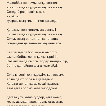
Махаббат пен сұлулыққа сенгелі
алғаш тапқан сұлуымсың сен менің.
Сенде бірақ тіршілік жоқ,
ең абзал
қуыршақсың қиып тіккен қағаздан.
Қағазым мен қаламыма сенгелі
ойлап тапқан сұлуымсың сен менің.
Сұлуымсың ойлап тапқан оңаша,
сондықтан да толқытасың мені аса.
Көкірегіңді от боп қарып жыр тілі
шыланбайды сенің қайқы кірпігің.
Сөз айтқанда сырлы тілдер нендей бір,
бетіңе қан ойнап шыға келмейді.
Сүйдім сені, көп жүдедім, көп аздым, –
ерінінде от бола ма қағаздың!
Қағазға арнап қағаз сөзді жазғалы
өзім қағаз болып кете жаздадым.
Қағаз-сұлу, қағаз-гүлдер, қағаз-жыр,
көз алдымда парақ-парақ қағаз жүр.