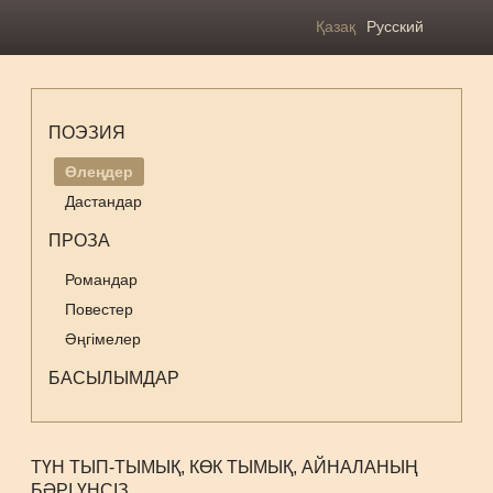
Қазақ
Русский
ПОЭЗИЯ
Өлеңдер
Дастандар
ПРОЗА
Романдар
Повестер
Әңгімелер
БАСЫЛЫМДАР
ТҮН ТЫП-ТЫМЫҚ, КӨК ТЫМЫҚ, АЙНАЛАНЫҢ
БӘРІ ҮНСІЗ…