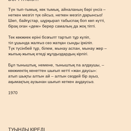
Түн тып-тымық, көк тымық, айналаның бәрі үнсіз –
неткен мезгіл түк ойсыз, неткен мезгіл дарынсыз!
Шөп, байғұстар, шұрқырап табыспақ боп көп күтті,
бірақ оған «дем» берер самалың да жоқ тіпті.
Тек көкжиек еріні бозғылт тартып тұр күліп,
тіл ұшында жалғыз сөз жатқан сынды іркіліп.
Түк түсінбей тұр, білем, мынау аспан, мынау жер –
жыпық-жыпық етеді жұлдыздардың кірпігі.
Бұл тыныштық, немене, тыныштық па алдаушы, –
көкжиектің кенеттен шығып кетті «жан даусы»:
атып шықты алтын ай – алтын сөздей бір ауыз,
ақымақтың аузынан шығып кеткен аңдаусыз.
1970
ТУЫНДЫ КІРЕДІ