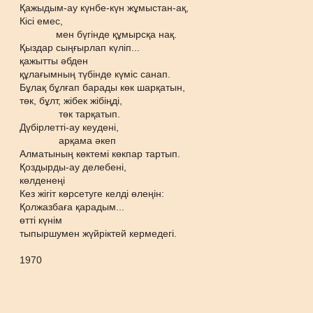
Қажыдым-ау күнбе-күн жұмыстан-ақ,
Кісі емес,
мен бүгінде құмырсқа нақ.
Қыздар сыңғырлап күліп...
қажытты әбден
құлағымның түбінде күміс санап.
Бұлақ бұлғап барады көк шарқатын,
төк, бұлт, жібек жібіңді,
төк тарқатып.
Дүбірлетті-ау кеудені,
арқама әкеп
Алматының көктемі көкпар тартып.
Қоздырды-ау делебені,
көлденеңі
Кез жігіт көрсетуге келді өлеңін:
Қолжазбаға қарадым...
өтті күнім
тыпыршумен жүйріктей кермедегі.
1970