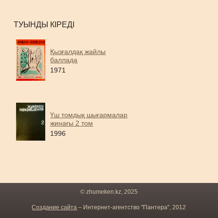
ТУЫНДЫ КІРЕДІ
Қызғалдақ жайлы
баллада
1971
Үш томдық шығармалар
жинағы 2 том
1996
© zhumeken.kz, 2025
Создание сайта
– Интернет-агентство "Пантера", 2012