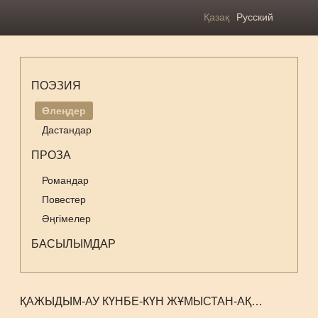
Қазақ
Русский
ПОЭЗИЯ
Өлеңдер
Дастандар
ПРОЗА
Романдар
Повестер
Әңгімелер
БАСЫЛЫМДАР
ҚАЖЫДЫМ-АУ КҮНБЕ-КҮН ЖҰМЫСТАН-АҚ…