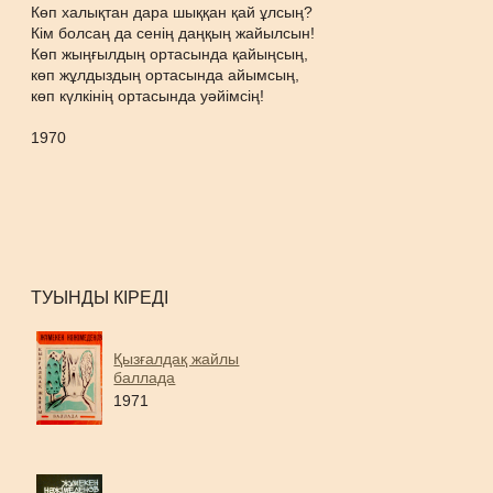
Көп халықтан дара шыққан қай ұлсың?
Кім болсаң да сенің даңқың жайылсын!
Көп жыңғылдың ортасында қайыңсың,
көп жұлдыздың ортасында айымсың,
көп күлкінің ортасында уәйімсің!
1970
ТУЫНДЫ КІРЕДІ
Қызғалдақ жайлы
баллада
1971