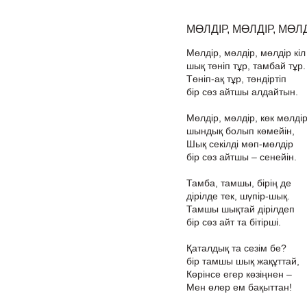
МӨЛДІР, МӨЛДІР, МӨЛ
Мөлдір, мөлдір, мөлдір кіл
шық төніп тұр, тамбай тұр.
Төніп-ақ тұр, төндіртіп
бір сөз айтшы алдайтын.
Мөлдір, мөлдір, көк мөлді
шындық болып көмейін,
Шық секілді мөп-мөлдір
бір сөз айтшы – сенейін.
Тамба, тамшы, бірің де
дірілде тек, шүпір-шық.
Тамшы шықтай дірілдеп
бір сөз айт та бітірші.
Қаталдық та сезім бе?
бір тамшы шық жақұттай,
Көрінсе егер көзіңнен –
Мен өлер ем бақыттан!