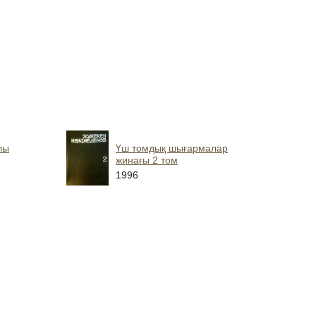
лы
Үш томдық шығармалар
жинағы 2 том
1996