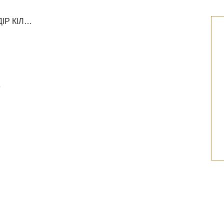
ДІР КІЛ…
р