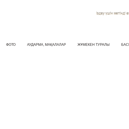
Іздеу үшін мәтінді ен
ФОТО
АУДАРМА, МАҚАЛАЛАР
ЖҰМЕКЕН ТУРАЛЫ
БАС