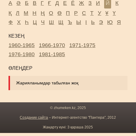
А
Ә
Б
В
Г
Ғ
Д
Е
Ё
Ж
З
И
Й
К
Қ
Л
М
Н
Ң
О
Ө
П
Р
С
Т
У
Ұ
Ү
Ф
Х
Һ
Ц
Ч
Ш
Щ
Ъ
Ы
І
Ь
Э
Ю
Я
КЕЗЕҢ
1960-1965
1966-1970
1971-1975
1976-1980
1981-1985
ӨЛЕҢДЕР
Жарияланымдар табылған жоқ
© zhumeken.kz, 2025
Создание сайта
– Интернет-агентство "Пантера", 2012
Жаңарту күні: 3 қараша 2025