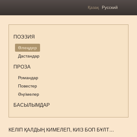
Қазақ
Русский
ПОЭЗИЯ
Өлеңдер
Дастандар
ПРОЗА
Романдар
Повестер
Әңгімелер
БАСЫЛЫМДАР
КЕЛІП ҚАЛДЫҢ КИМЕЛЕП, КИІЗ БОП БҰЛТ…