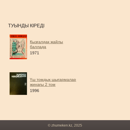
ТУЫНДЫ КІРЕДІ
Қызғалдақ жайлы
баллада
1971
Үш томдық шығармалар
жинағы 2 том
1996
© zhumeken.kz, 2025