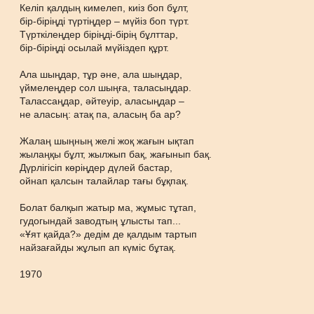
Келіп қалдың кимелеп, киіз боп бұлт,
бір-біріңді түртіңдер – мүйіз боп түрт.
Түрткілеңдер біріңді-бірің бұлттар,
бір-біріңді осылай мүйіздеп құрт.
Ала шыңдар, тұр әне, ала шыңдар,
үймелеңдер сол шыңға, таласыңдар.
Талассаңдар, әйтеуір, аласыңдар –
не аласың: атақ па, аласың ба ар?
Жалаң шыңның желі жоқ жағын ықтап
жылаңқы бұлт, жылжып бақ, жағынып бақ.
Дүрлігісіп көріңдер дүлей бастар,
ойнап қалсын талайлар тағы бұқпақ.
Болат балқып жатыр ма, жұмыс тұтап,
гудогындай заводтың ұлысты тап...
«Ұят қайда?» дедім де қалдым тартып
найзағайды жұлып ап күміс бұтақ.
1970