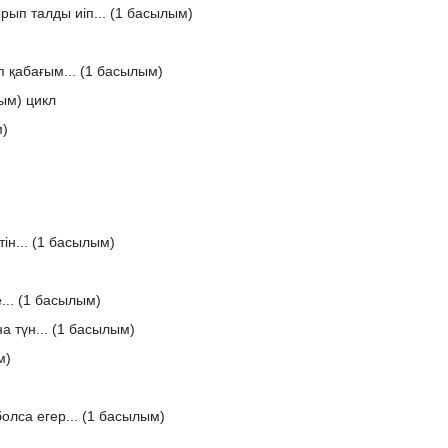
ып талды иіп... (1 басылым)
 қабағым... (1 басылым)
ым) цикл
)
ін... (1 басылым)
... (1 басылым)
а түн... (1 басылым)
м)
олса егер... (1 басылым)