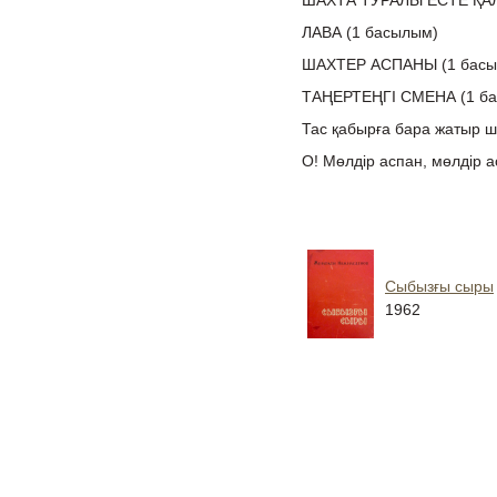
ШАХТА ТУРАЛЫ ЕСТЕ ҚА
ЛАВА (1 басылым)
ШАХТЕР АСПАНЫ (1 басы
ТАҢЕРТЕҢГІ СМЕНА (1 б
Тас қабырға бара жатыр ше
О! Мөлдір аспан, мөлдір а
Сыбызғы сыры
1962