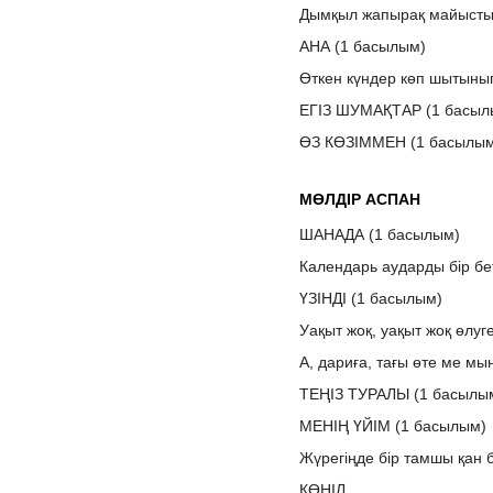
Дымқыл жапырақ майыстыр
АНА (1 басылым)
Өткен күндер көп шытынып
ЕГІЗ ШУМАҚТАР (1 басыл
ӨЗ КӨЗІММЕН (1 басылым
МӨЛДІР АСПАН
ШАНАДА (1 басылым)
Календарь аударды бір бет
ҮЗІНДІ (1 басылым)
Уақыт жоқ, уақыт жоқ өлуге
А, дариға, тағы өте ме мын
ТЕҢІЗ ТУРАЛЫ (1 басылы
МЕНІҢ ҮЙІМ (1 басылым)
Жүрегіңде бір тамшы қан б
КӨҢІЛ