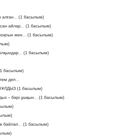
р алған... (1 басылым)
сан айлар... (1 басылым)
н жоқпын мен... (1 басылым)
ылым)
толқындар... (1 басылым)
 (1 басылым)
тем деп...
ҰЛДЫЗ (1 басылым)
дыз – бәрі ұшқын... (1 басылым)
сылым)
ылым)
е байлап... (1 басылым)
ылым)