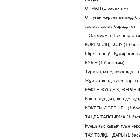
ОРМАН (1 басылым)
О, туған жер, өз деміңді бі
Айлар, айлар барады өтіп 
...Әлі жүрмін. Түк бітірге
КӨРЕМІСІҢ, КӨЗ? (1 бас
Шіркін өлең!.. Қүркіреген 
БУЫН (1 басылым)
Тұрмыз, міне, вокзалда...
Жұмыр жерді түгел көріп ө
КӨКТЕ ЖҰЛДЫЗ, ЖЕРДЕ Ж
Көк те жұлдыз, жер де жұл
КӨКТЕМ ӘСЕРІНЕН (1 ба
ТАҢҒА ТАПСЫРМА (1 бас
Күншығыс қызыл туын көкк
ТАУ ТОЛҚЫНДАРЫ (1 бас