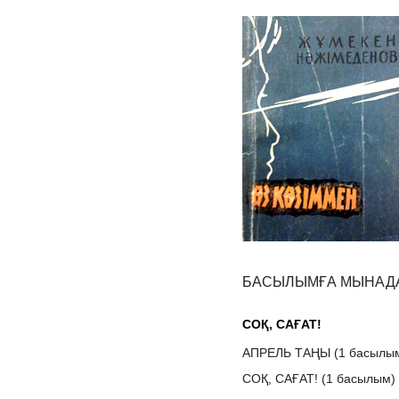
БАСЫЛЫМҒА МЫНАДА
СОҚ, САҒАТ!
АПРЕЛЬ ТАҢЫ (1 басылы
СОҚ, САҒАТ! (1 басылым)