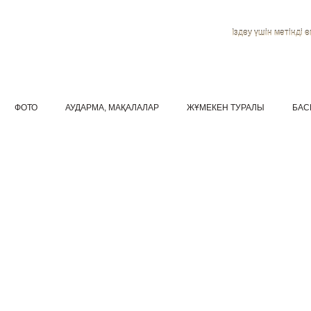
Іздеу үшін мәтінді ен
ФОТО
АУДАРМА, МАҚАЛАЛАР
ЖҰМЕКЕН ТУРАЛЫ
БАС