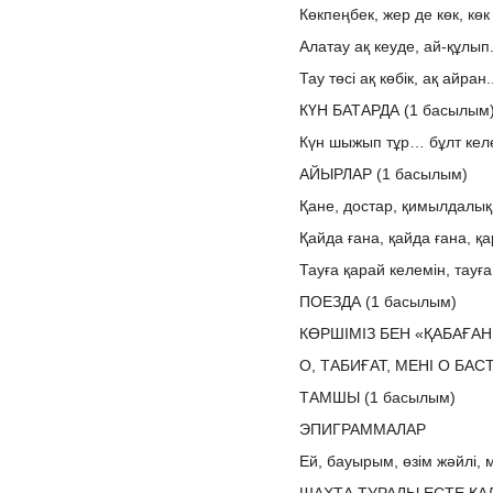
Көкпеңбек, жер де көк, көк
Алатау ақ кеуде, ай-құлып.
Тау төсі ақ көбік, ақ айран
КҮН БАТАРДА (1 басылым
Күн шыжып тұр… бұлт келед
АЙЫРЛАР (1 басылым)
Қане, достар, қимылдалық 
Қайда ғана, қайда ғана, қ
Тауға қарай келемін, тауға
ПОЕЗДА (1 басылым)
КӨРШІМІЗ БЕН «ҚАБАҒАН 
О, ТАБИҒАТ, МЕНІ О БАС
ТАМШЫ (1 басылым)
ЭПИГРАММАЛАР
Ей, бауырым, өзім жәйлі, 