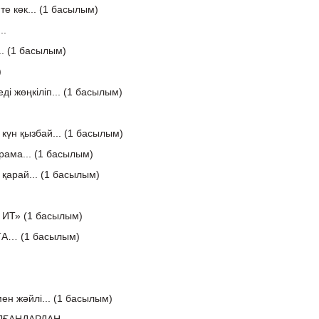
 те көк... (1 басылым)
..
... (1 басылым)
)
і жөңкіліп... (1 басылым)
күн қызбай... (1 басылым)
арама... (1 басылым)
 қарай... (1 басылым)
ИТ» (1 басылым)
ТА… (1 басылым)
мен жәйлі... (1 басылым)