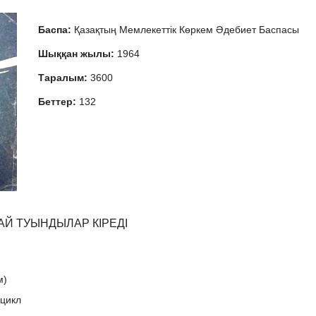
Баспа:
Қазақтың Мемлекеттік Көркем Әдебиет Баспасы
Шыққан жылы:
1964
Таралым:
3600
Беттер:
132
Й ТУЫНДЫЛАР КІРЕДІ
м)
 цикл