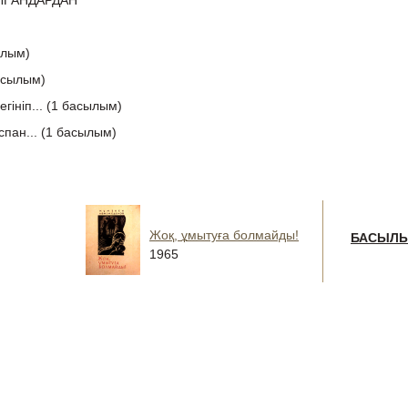
ЛҒАНДАРДАН
лым)
асылым)
гініп... (1 басылым)
спан... (1 басылым)
Жоқ, ұмытуға болмайды!
БАСЫЛ
1965