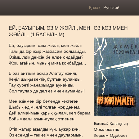
Қазақ
Русский
ЕЙ, БАУЫРЫМ, ӨЗІМ ЖӘЙЛІ, МЕН
ӨЗ КӨЗІММЕН
ЖӘЙЛІ... (1 БАСЫЛЫМ)
Ей, бауырым, өзім жәйлі, мен жәйлі
Тағы да бір жыр жазбасам болмайды.
Өзімшілдік дейсің бе әлде ондайды?
Жоқ, ағайын, мұның миға қонбайды…
Біраз айттым асқар Алатау жәйлі,
Көңіл шыңы көктің бұлтын аулайды.
Тау суреті жанарымда аунайды,
Сол таулар да дәл өзімнен аумайды!
Мен өзіңмен бір белеңде көктеген
Шыбық едім, әлі толған жоқ денем.
Дей алмаймын қарық қылам, көп берем,
Бойымдағы азын-аулақ отпенен.
Баспа:
Қазақтың
Өтіп жатыр ақылды күн, аужар күн,
Мемлекеттік
Өз есемді – тек өзімнен даулармын.
Көркем Әдебиет