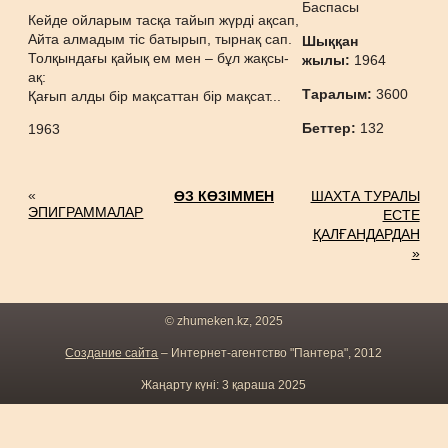
Баспасы
Кейде ойларым тасқа тайып жүрді ақсап,
Айта алмадым тіс батырып, тырнақ сап.
Шыққан
Толқындағы қайық ем мен – бұл жақсы-
жылы:
1964
ақ:
Таралым:
3600
Қағып алды бір мақсаттан бір мақсат...
Беттер:
132
1963
«
ӨЗ КӨЗІММЕН
ШАХТА ТУРАЛЫ
ЭПИГРАММАЛАР
ЕСТЕ
ҚАЛҒАНДАРДАН
»
© zhumeken.kz, 2025
Создание сайта
– Интернет-агентство "Пантера", 2012
Жаңарту күні: 3 қараша 2025