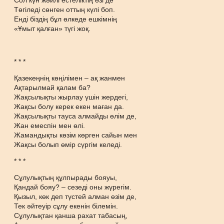
Сол күн жәйлі естеліктің өзі де
Төгіледі сөнген оттың күлі боп.
Енді біздің бұл өлкеде ешкімнің
«Ұмыт қалған» түгі жоқ.
* * *
Қазекеңнің көңілімен – ақ жанмен
Ақтарылмай қалам ба?
Жақсылықты жырлау үшін жердегі,
Жақсы болу керек екен маған да.
Жақсылықты тауса алмайды өлім де,
Жан емеспін мен өлі.
Жамандықты көзім көрген сайын мен
Жақсы болып өмір сүргім келеді.
* * *
Сұлулықтың құлпырады бояуы,
Қандай бояу? – сезеді оны жүрегім.
Қызыл, көк деп түстей алман өзім де,
Тек әйтеуір сұлу екенін білемін.
Сұлулықтан қанша рахат табасың,