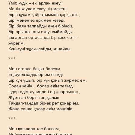
Үміт, күдік – екі арлан екеуі,
Менің кеудем екеуінің мекені.
Бірін қусам қайратыммен қорқытып,
Бірі менен өз еркімен кетеді.
Бірі баян таппайды екен бірінсіз,
Бір орынға тағы екеуі сыймайды.
Екі арлан ортасында бір кесек ет –
жүрегім,
Күні-түні жұлқылайды, қинайды.
* * *
Мен егерде бақыт болсам,
Ең әуелі қадірлер ем өзімді.
Бір күн ұшып, бір күн қонып жүрмес ем,
Содан кейін... болар едім төзімді.
Іздер едім дүниедегі ең «сорлыны»,
Жұрттын бәрін таң қылып.
Таңдап-таңдап бір-ақ рет қонар ем,
Және сонда қалар едім мәңгілік.
* * *
Мен қап-қара тас болсам,
Мейірімсіздің кеудесіне бітер ем.