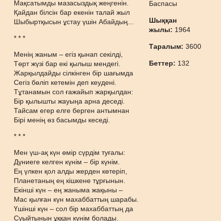
Мақсатымды мазасыздық жеңгенін.
Баспасы
Қайдан білсін бар екенін талай жыл
Шыққан
Шыбыртқысын ұстау үшін Абайдың...
жылы:
1964
* * *
Таралым:
3600
Менің жаным – егіз қынап секілді,
Беттер:
132
Төрт жүзі бар екі қылыш мендегі.
Жарқылдайды сілкінген бір шағымда
Сегіз бөліп кетемін деп кеудені.
Тұтанамын сол ғажайып жарқылдан:
Бір қылышты жауыңа арна деседі.
Тайсам егер елге берген антымнан
Бірі менің өз басымды кеседі.
* * *
Мен үш-ақ күн өмір сүрдім туғалы:
Дүниеге келген күнім – бір күнім.
Ең үлкен қол алды жерден көтеріп,
Планетаның ең кішкене тұрғынын.
Екінші күн – ең жаныма жақыны –
Мас қылған күн махаббаттың шарабы.
Үшінші күн – сол бір махаббаттың да
Суыйтынын ұққан күнім болады.