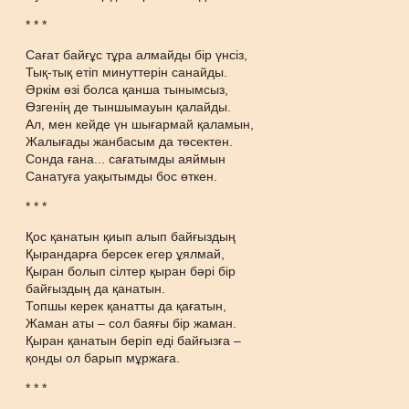
* * *
Сағат байғұс тұра алмайды бір үнсіз,
Тық-тық етіп минуттерін санайды.
Әркім өзі болса қанша тынымсыз,
Өзгенің де тыншымауын қалайды.
Ал, мен кейде үн шығармай қаламын,
Жалығады жанбасым да төсектен.
Сонда ғана... сағатымды аяймын
Санатуға уақытымды бос өткен.
* * *
Қос қанатын қиып алып байғыздың
Қырандарға берсек егер ұялмай,
Қыран болып сілтер қыран бәрі бір
байғыздың да қанатын.
Топшы керек қанатты да қағатын,
Жаман аты – сол баяғы бір жаман.
Қыран қанатын беріп еді байғызға –
қонды ол барып мұржаға.
* * *