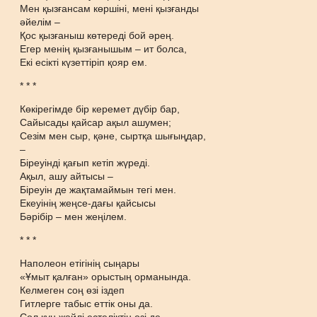
Мен қызғансам көршіні, мені қызғанды
әйелім –
Қос қызғаныш көтереді бой әрең.
Егер менің қызғанышым – ит болса,
Екі есікті күзеттіріп қояр ем.
* * *
Көкірегімде бір керемет дүбір бар,
Сайысады қайсар ақыл ашумен;
Сезім мен сыр, қәне, сыртқа шығыңдар,
–
Біреуінді қағып кетіп жүреді.
Ақыл, ашу айтысы –
Біреуін де жақтамаймын тегі мен.
Екеуінің жеңсе-дағы қайсысы
Бәрібір – мен жеңілем.
* * *
Наполеон етігінің сыңары
«Ұмыт қалған» орыстың орманында.
Келмеген соң өзі іздеп
Гитлерге табыс еттік оны да.