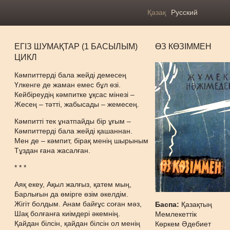
Қазақ
Русский
ЕГІЗ ШУМАҚТАР (1 БАСЫЛЫМ)
ӨЗ КӨЗІММЕН
ЦИКЛ
Кәмпиттерді бала жейді демесең
Үлкенге де жаман емес бұл өзі.
Кейбіреудің кәмпитке ұқсас мінезі –
Жесең – тәтті, жабысады – жемесең.
Кәмпитті тек ұнатпайды бір ұғым –
Кәмпиттерді бала жейді қашаннан.
Мен де – кәмпит, бірақ менің шырыным
Тұздан ғана жасалған.
* * *
Аяқ екеу, Ақыл жалғыз, қатем мың,
Барлығын да өмірге өзім әкелдім.
Жігіт болдым. Анам байғұс соған мәз,
Баспа:
Қазақтың
Шақ болғанға киімдері әкемнің.
Мемлекеттік
Қайдан білсін, қайдан білсін ол менің
Көркем Әдебиет