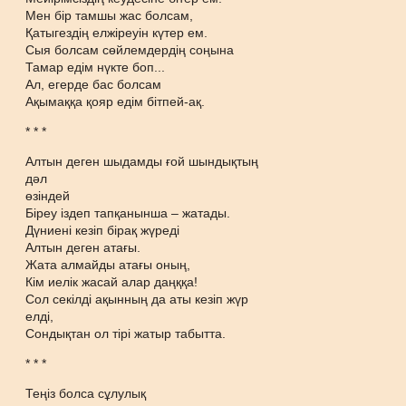
Мен бір тамшы жас болсам,
Қатыгездің елжіреуін күтер ем.
Сыя болсам сөйлемдердің соңына
Тамар едім нүкте боп...
Ал, егерде бас болсам
Ақымаққа қояр едім бітпей-ақ.
* * *
Алтын деген шыдамды ғой шындықтың
дәл
өзіндей
Біреу іздеп тапқанынша – жатады.
Дүниені кезіп бірақ жүреді
Алтын деген атағы.
Жата алмайды атағы оның,
Кім иелік жасай алар даңққа!
Сол секілді ақынның да аты кезіп жүр
елді,
Сондықтан ол тірі жатыр табытта.
* * *
Теңіз болса сұлулық