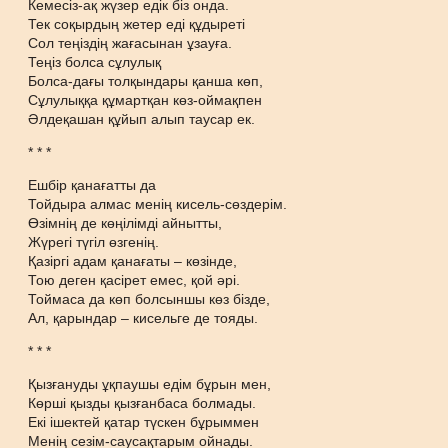
Кемесіз-ақ жүзер едік біз онда.
Тек соқырдың жетер еді құдыреті
Сол теңіздің жағасынан ұзауға.
Теңіз болса сұлулық
Болса-дағы толқындары қанша көп,
Сұлулыққа құмартқан көз-оймақпен
Әлдеқашан құйып алып таусар ек.
* * *
Ешбір қанағатты да
Тойдыра алмас менің кисель-сөздерім.
Өзімнің де көңілімді айнытты,
Жүрегі түгіл өзгенің.
Қазіргі адам қанағаты – көзінде,
Тою деген қасірет емес, қой әрі.
Тоймаса да көп болсыншы көз бізде,
Ал, қарындар – кисельге де тояды.
* * *
Қызғануды ұқпаушы едім бұрын мен,
Көрші қызды қызғанбаса болмады.
Екі ішектей қатар түскен бұрыммен
Менің сезім-саусақтарым ойнады.