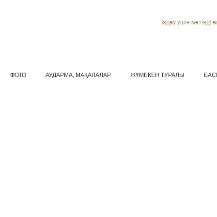
Іздеу үшін мәтінді ен
ФОТО
АУДАРМА, МАҚАЛАЛАР
ЖҰМЕКЕН ТУРАЛЫ
БАС