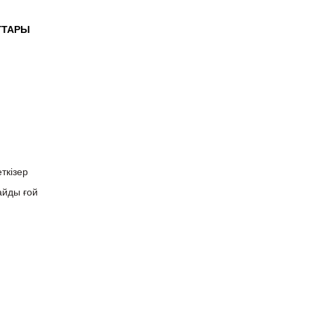
ГТАРЫ
ткізер
айды ғой