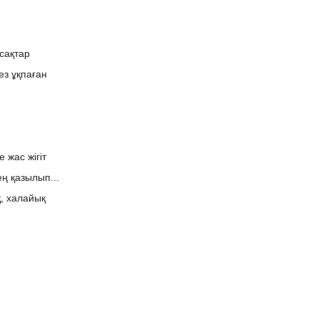
сақтар
ез ұқпаған
 жас жігіт
ң қазылып...
қ, халайық