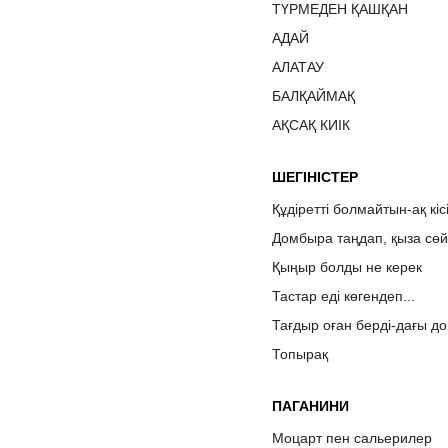
ТҮРМЕДЕН ҚАШҚАН
АДАЙ
АЛАТАУ
БАЛҚАЙМАҚ
АҚСАҚ КИІК
ШЕГІНІСТЕР
Құдіретті болмайтын-ақ кісі
Домбыра таңдап, қыза сөй
Қыңыр болды не керек
Тастар еді көгендеп...
Тағдыр оған берді-дағы д
Топырақ
ПАГАНИНИ
Моцарт пен сальерилер