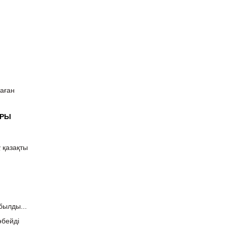
маған
АРЫ
 қазақты
былды...
өбейді