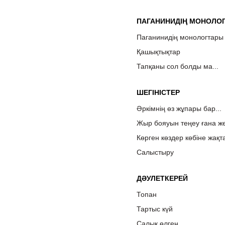
ПАГАНИНИДІҢ МОНОЛО
Паганинидің монологтары
Қашықтықтар
Тапқаны сол болды ма...
ШЕГІНІСТЕР
Әркімнің өз жұпары бар...
Жыр бояуын теңеу ғана же
Көрген көздер көбіне жақт
Салыстыру
ДӘУЛЕТКЕРЕЙ
Топан
Тартыс күй
Салық өлген