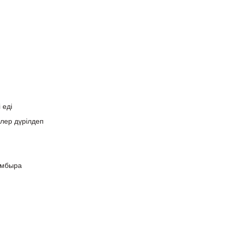
 еді
лер дүрілдеп
омбыра