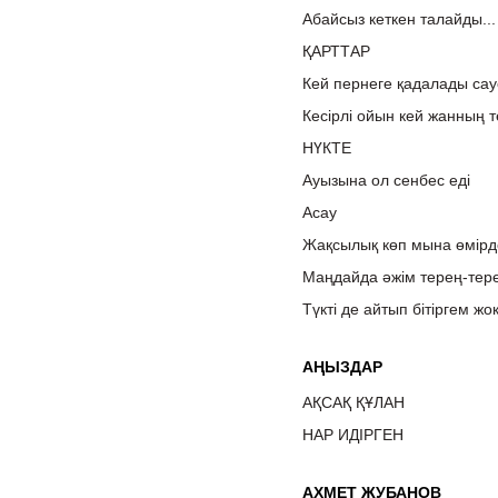
Абайсыз кеткен талайды...
ҚАРТТАР
Кей пернеге қадалады сау
Кесірлі ойын кей жанның т
НҮКТЕ
Ауызына ол сенбес еді
Асау
Жақсылық көп мына өмірде
Маңдайда әжім терең-тере
Түкті де айтып бітіргем жо
АҢЫЗДАР
АҚСАҚ ҚҰЛАН
НАР ИДІРГЕН
АХМЕТ ЖУБАНОВ