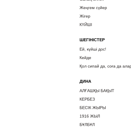
Жеңгем сүйер
Жігер
КҮЙШІ
ШЕГІНІСТЕР
Ей, күйші дос!
Кейде
Қол сипай да, соға да ала
ДИНА
АЛҒАШҚЫ БАҚЫТ
КЕРБЕЗ
БЕСІК ЖЫРЫ
1916 ЖЫЛ
БҰЛБҰЛ