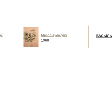
лу
Мезгіл әуендері
БАСЫЛ
1968