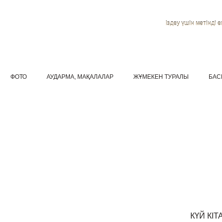
Іздеу үшін мәтінді ен
ФОТО
АУДАРМА, МАҚАЛАЛАР
ЖҰМЕКЕН ТУРАЛЫ
БАС
КҮЙ КІ