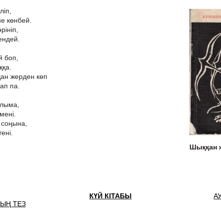
ліп,
не көнбей.
рініп,
ендей.
й боп,
ққа.
қан жерден көп
ап па.
олыма,
мені.
 соңына,
тені.
Шыққан
КҮЙ КІТАБЫ
А
НЫҢ ТЕЗ