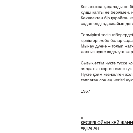
Көз алысқа қадалады не бі
күйші қапты не берілмей, 
Көкжиектен бір қарайған кө
содан енді адаспайын дег
Телміріпті тесіп жіберерде
кірпіктері жебе болар сада
Мынау дүние – толып жат
жалғыз нүкте қадалуға жар
Сызық еттім нүкте түссе қ
аялдатып көрген емес түк 
Нүкте қоям кез-келген жол
таппаған соң ең негізгі нүк
1967
«
КЕСІРЛІ ОЙЫН КЕЙ ЖАН
ҰҚПАҒАН