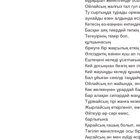
Бұрқырап жөнелгенде осы 
Ойлайсың жалғыз тал гүл ө
Ту сыртыңда тұрады орман
аунайды өзен алдында есіг
Кетесің өз-өзіңнен екпінде
Басқан аяқ тиердей тепкің
Тегеуірінің темір боп,
құлшынасың
біреуге бір жақсылық еткің 
Әлсіздіктің өзінен күш ап т
Ештеңені келеді ұсатпағың
Кей досыңнан безгің кеп іл
Кей жауыңды келеді құшақ
Бал ұйыған секілді таңдай
Ойлайсың ел жайында, ән
Көк желкеңнен ұрардай б
Бар алақан сипардай маң
Тұрмайсың тірі жанға кезек
Жырлайсың өткірленіп, өж
Әйтеуір әр-сәрі емес,
барлығына
Қарайсың ғашық болып, не
Төгіліп жөнелгенде осы бір
Аңсайсың ән мен күйді өсір