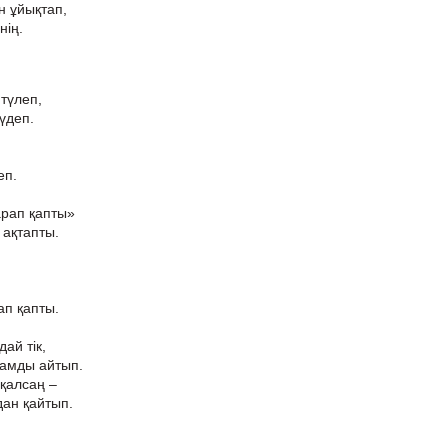
н ұйықтап,
нің.
 түлеп,
 үдеп.
еп.
жарап қапты»
 ақтапты.
ап қапты.
ай тік,
бамды айтып.
 қалсаң –
ан қайтып.