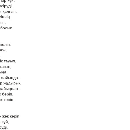
бір күй,
сіруді.
 қалғып,
іңнің.
ніп,
 болып.
келіп.
ағы,
.
ік тауып,
тағың,
ыңа,
 жайында.
ар жұдырық,
дайыңнан.
 беріп,
еттеніп.
 жек көріп.
 күй,
уді.