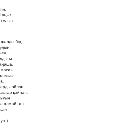
,
гін.
і аңыз
і ұлын...
 шалды бір,
мұңын.
нен,
лдығы.
аңаша,
амаса»
қоямыз,
а.
марды ойлап.
 шығар қайнап.
қтығын
ға алмай ғап.
үшін
уге).