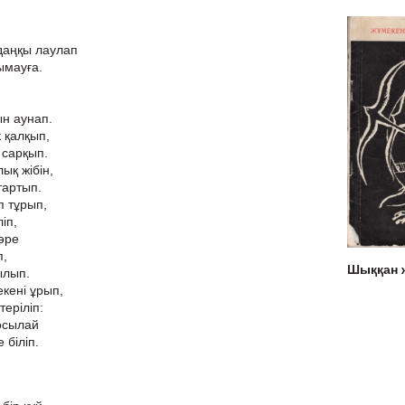
 даңқы лаулап
ымауға.
ын аунап.
 қалқып,
, сарқып.
ық жібін,
тартып.
п тұрып,
іп,
әре
п,
Шыққан
ылып.
екені ұрып,
теріліп:
осылай
 біліп.