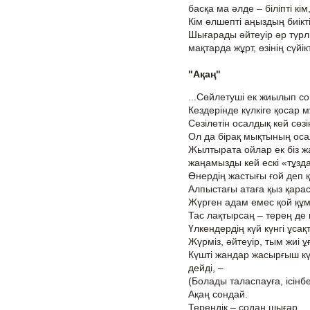
басқа ма әлде – біліпті кім
Кім өлшепті аңыздың биікті
Шығарады әйтеуір әр түрл
мақтарда жұрт, өзінің сүйікт
"Ақаң"
...Сөйлетуші ек жиылып со
Кездерінде күлкіге қосар 
Сезілетін осалдық кей сөзі
Ол да бірақ мықтының оса
Жылтырата ойлар ек біз ж
жаңамызды кей ескі «тұзд
Өнердің жастығы ғой деп 
Алпыстағы атаға қыз қарас
Жүрген адам емес қой құ
Тас лақтырсаң – терең де
Үлкендердің күй күнгі ұса
Жүрміз, әйтеуір, тым жиі ұ
Күшті жандар жасырғыш к
дейді, –
(Болады таласпауға, ісінбе
Ақаң сондай.
Тереңдік – содан шығар,