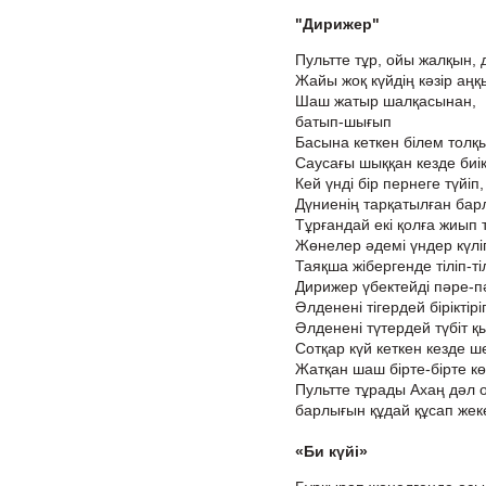
"Дирижер"
Пультте тұр, ойы жалқын,
Жайы жоқ күйдің кәзір аңқ
Шаш жатыр шалқасынан,
батып-шығып
Басына кеткен білем толқ
Саусағы шыққан кезде биік
Кей үнді бір пернеге түйіп
Дүниенің тарқатылған барл
Тұрғандай екі қолға жиып 
Жөнелер әдемі үндер күлі
Таяқша жібергенде тіліп-тіл
Дирижер үбектейді пәре-п
Әлденені тігердей біріктірі
Әлденені түтердей түбіт қ
Сотқар күй кеткен кезде ш
Жатқан шаш бірте-бірте кө
Пультте тұрады Ахаң дәл 
барлығын құдай құсап жеке
«Би күйі»