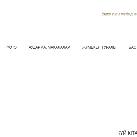
Іздеу үшін мәтінді ен
ФОТО
АУДАРМА, МАҚАЛАЛАР
ЖҰМЕКЕН ТУРАЛЫ
БАС
КҮЙ КІ