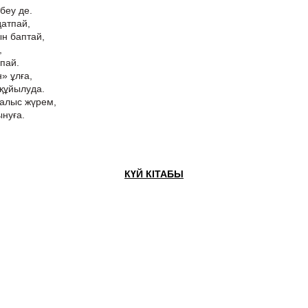
беу де.
датпай,
ын баптай,
,
пай.
» ұлға,
 құйылуда.
алыс жүрем,
ынуға.
КҮЙ КІТАБЫ