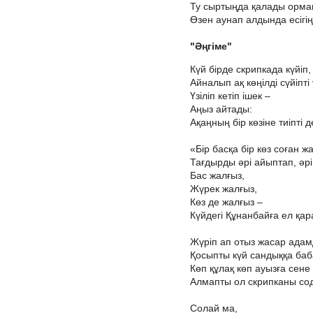
Ту сыртыңда қалады орма
Өзен аунап алдында есігің
"Әңгіме"
Күй бірде скрипкада күйіп,
Айналып ақ көңілді сүйіпті
Үзіліп кетіп ішек –
Аңыз айтады:
Ақаңның бір көзіне тиіпті д
«Бір басқа бір көз соған 
Тағдырды әрі айыптап, әрі
Бас жалғыз,
Жүрек жалғыз,
Көз де жалғыз –
Күйдегі Құнанбайға ел қар
Жүріп ап отыз жасар адамд
Қосыпты күй сандыққа ба
Көп құлақ көп ауызға сене
Алмапты ол скрипканы сод
Солай ма,