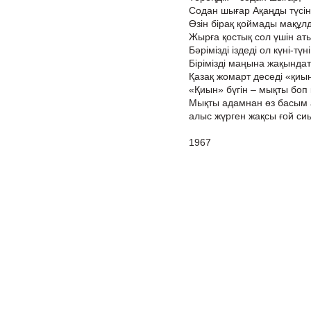
Содан шығар Ақаңды түсін
Өзін бірақ қоймады мақұл
Жырға қостық сол үшін ат
Бәрімізді іздеді ол күні-түні
Бірімізді маңына жақындат
Қазақ жомарт деседі «қиын
«Қиын» бүгін – мықты боп
Мықты адамнан өз басым 
алыс жүрген жақсы ғой си
1967