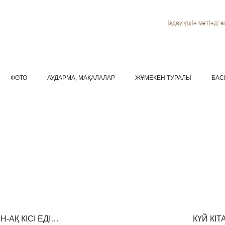
Іздеу үшін мәтінді ен
ФОТО
АУДАРМА, МАҚАЛАЛАР
ЖҰМЕКЕН ТУРАЛЫ
БАС
-АҚ КІСІ ЕДІ…
КҮЙ КІ