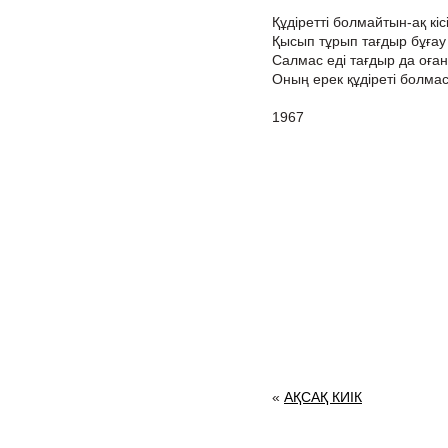
Құдіретті болмайтын-ақ кісі
Қысып тұрып тағдыр бұғау
Салмас еді тағдыр да оған 
Оның ерек құдіреті болмас
1967
«
АҚСАҚ КИІК