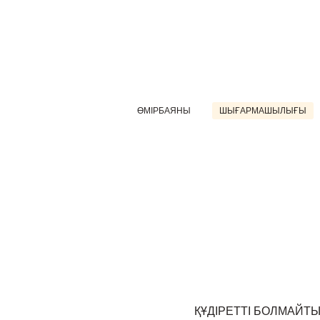
ӨМІРБАЯНЫ
ШЫҒАРМАШЫЛЫҒЫ
ҚҰДІРЕТТІ БОЛМАЙТЫН