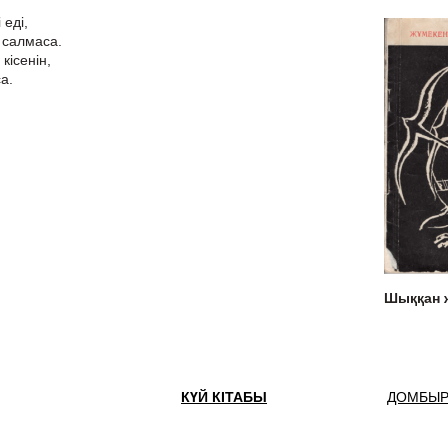
 еді,
 салмаса.
кісенін,
а.
Шыққан
КҮЙ КІТАБЫ
ДОМБЫР