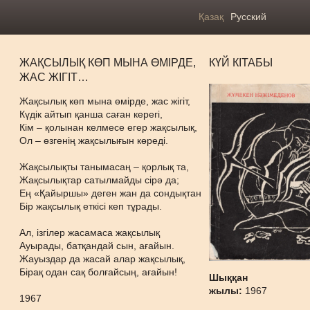
Қазақ
Русский
ЖАҚСЫЛЫҚ КӨП МЫНА ӨМІРДЕ,
КҮЙ КІТАБЫ
ЖАС ЖІГІТ…
Жақсылық көп мына өмірде, жас жігіт,
Күдік айтып қанша саған керегі,
Кім – қолынан келмесе егер жақсылық,
Ол – өзгенің жақсылығын көреді.
Жақсылықты танымасаң – қорлық та,
Жақсылықтар сатылмайды сірә да;
Ең «Қайыршы» деген жан да сондықтан
Бір жақсылық еткісі кеп тұрады.
Ал, ізгілер жасамаса жақсылық
Ауырады, батқандай сын, ағайын.
Жауыздар да жасай алар жақсылық,
Бірақ одан сақ болғайсың, ағайын!
Шыққан
жылы:
1967
1967