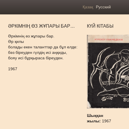
Қазақ
Русский
ӘРКІМНІҢ ӨЗ ЖҰПАРЫ БАР…
КҮЙ КІТАБЫ
Әркімнің өз жұпары бар.
Әр қилы
болады екен таланттар да бұл елде:
бәз біреуден гүлдің исі аңқиды,
бояу исі бұрқыраса біреуден.
1967
Шыққан
жылы:
1967